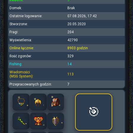
Reborn:
3
Domek:
Brak
Ostatnie logowanie:
07.08.2026, 17:42
Stworzone:
20.05.2020
Fragi:
204
Wyświetlenia:
42790
Online łącznie:
8903 godzin
Ilość zgonów:
329
Fishing:
14
Wiadomości
113
(MSG System):
Przepracowanych godzin:
7
🎯