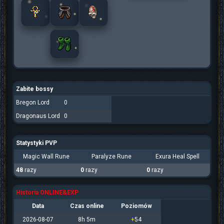
Zabite bossy
Bregon Lord
0
Dragonaus Lord
0
Statystyki PVP
Magic Wall Rune
Paralyze Rune
Exura Heal Spell
48
razy
0
razy
0
razy
Historia ONLINE&EXP
Data
Czas online
Poziomów
2026-08-07
8h 5m
+
54