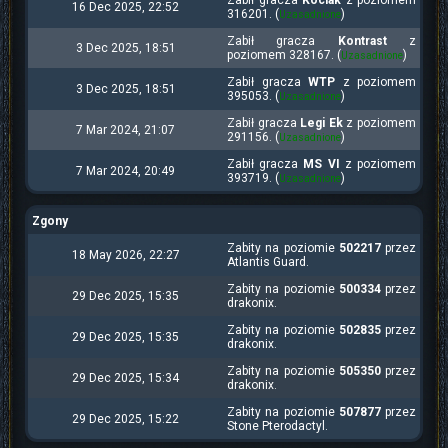
Zabił gracza
Kociak
z poziomem
16 Dec 2025, 22:52
316201. (
)
Uzasadnione
Zabił gracza
Kontrast
z
3 Dec 2025, 18:51
poziomem 328167. (
)
Uzasadnione
Zabił gracza
WTP
z poziomem
3 Dec 2025, 18:51
395053. (
)
Uzasadnione
Zabił gracza
Legi Ek
z poziomem
7 Mar 2024, 21:07
291156. (
)
Uzasadnione
Zabił gracza
MS VI
z poziomem
7 Mar 2024, 20:49
393719. (
)
Uzasadnione
Zgony
Zabity na poziomie
502217
przez
18 May 2026, 22:27
Atlantis Guard.
Zabity na poziomie
500334
przez
29 Dec 2025, 15:35
drakonix.
Zabity na poziomie
502835
przez
29 Dec 2025, 15:35
drakonix.
Zabity na poziomie
505350
przez
29 Dec 2025, 15:34
drakonix.
Zabity na poziomie
507877
przez
29 Dec 2025, 15:22
Stone Pterodactyl.