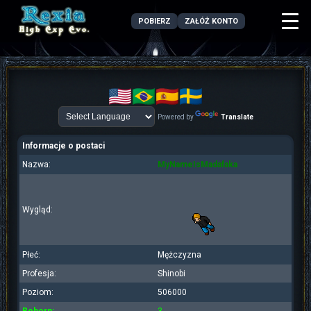
POBIERZ
ZAŁÓŻ KONTO
Powered by
Translate
Informacje o postaci
Nazwa:
MyNameIsMadafaka
Wygląd:
Płeć:
Mężczyzna
Profesja:
Shinobi
Poziom:
506000