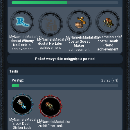
MyNameIsMadafaka
MyNameIsMadafaka
MyNameIsMadafaka
MyNameIsMadafaka
dostał
Witamy
dostał
Death
dostał
Quest
dostał
No Lifer
Na Rexia.pl
Friend
Maker
achievement
achievement
achievement
achievement
Pokaż wszystkie osiągnięcia postaci
Taski
Postęp:
2 / 28 (7%)
MyNameIsMadafaka
MyNameIsMadafaka
zrobił Death
zrobił Emo task
Striker task