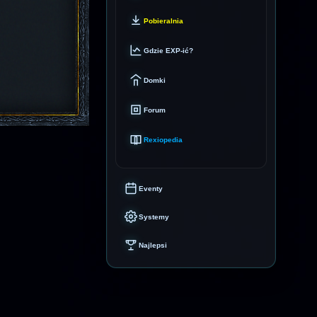
Pobieralnia
Gdzie EXP-ić?
Domki
Forum
Rexiopedia
Eventy
Systemy
Najlepsi