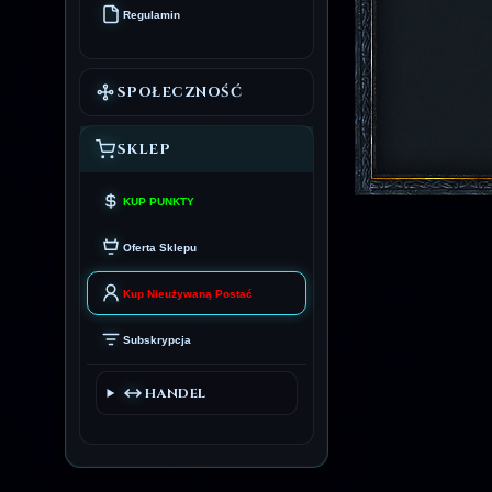
Regulamin
SPOŁECZNOŚĆ
SKLEP
KUP PUNKTY
Oferta Sklepu
Kup Nieużywaną Postać
Subskrypcja
HANDEL