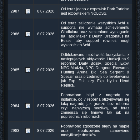
Od teraz jedno z expowisk Dark Tortoise
2987
8.07.2026
jest expowiskiem NOLOSS.
Od teraz zaliczenie wszystkich Achi u
supporta nie wymaga achievementu
Gladiatora oraz zamieniono wymaganie
2986
8.07.2026
na Task Maker z Death Dragonaus na
Bestie aby support również mógł
wykonać ten Achi.
Odblokowano możliwość korzystania z
następujących aktywności i funkcji na 9
rebornie: Daily Bossy, Special Expy,
NPC Madzia, NPC Dungeon Rewards,
2985
8.07.2026
Hunting Arena Big Sea Serpent &
Specter oraz przedmioty do levelowania
jak Exp Fish czy Exp Hydra Head
Replica.
Poprawiono błąd z nagrodą za
instancje, od 7 reborna otrzymywało się
taką nagrodę jak gracze bez reborna
2984
8.07.2026
czyli najwyższą możliwą, od teraz
zmniejsza się liniowo tak jak na
poprzednich rebornach.
Poprawiono zgłoszone błędy na mapie
2983
8.07.2026
oraz zrealizowano zamówione
modyfikacje domków.