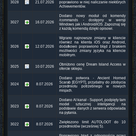
3028
21.07.2026
poprawiono w niej naliczanie niektórych
Achievementów.
Dodano nowy moduł od komendy
/commands - dostępny w wersji
3027
16.07.2026
Windows jak i Android/iOS. Zapoznaj się
z każdą komendą dzięki opisowi.
Wgrano najnowsze zmiany w kliencie
również na klienta iOS oraz Android,
3026
12.07.2026
dodatkowo poprawiono błąd z brakiem
możliwości zmiany języka na kliencie
mobilnym.
Obniżono cenę Dream Island Access w
3025
10.07.2026
ofercie sklepu.
Dodano potwora - Ancient Horned
Scarab [EGYPT], przydatny do zdobycia
3024
8.07.2026
przedmiotu potrzebnego w nowych
misjach.
Dodano AI kanał - Support, podpięty tam
model sztucznej inteligencji na
3023
8.07.2026
podstawie danych z serwera odpowiada
na pytania.
Zwiększono limit AUTOLOOT do 10
3022
8.07.2026
przedmiotów (wcześniej 5).
Poprawiono błąd z odpornością przez