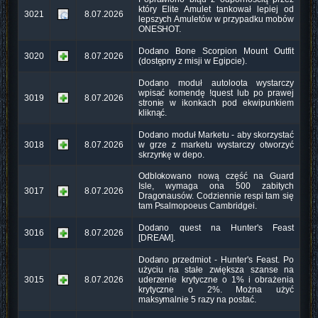
który Elite Amulet tankował lepiej od
3021
8.07.2026
lepszych Amuletów w przypadku mobów
ONESHOT.
Dodano Bone Scorpion Mount Outfit
3020
8.07.2026
(dostępny z misji w Egipcie).
Dodano moduł autoloota wystarczy
wpisać komendę !quest lub po prawej
3019
8.07.2026
stronie w ikonkach pod ekwipunkiem
kliknąć.
Dodano moduł Marketu - aby skorzystać
3018
8.07.2026
w grze z marketu wystarczy otworzyć
skrzynkę w depo.
Odblokowano nową część na Guard
Isle, wymaga ona 500 zabitych
3017
8.07.2026
Dragonausów. Codziennie respi tam się
tam Psalmopoeus Cambridgei.
Dodano quest na Hunter's Feast
3016
8.07.2026
[DREAM].
Dodano przedmiot - Hunter's Feast. Po
użyciu na stałe zwiększa szanse na
3015
8.07.2026
uderzenie krytyczne o 1% i obrażenia
krytyczne o 2%. Można użyć
maksymalnie 5 razy na postać.