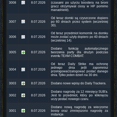
3008
8.07.2026
(czasami po użyciu boostera na broni
gracz otrzymywał ciosy w HP pomimo
manashield).
Od teraz domki są czyszczone dopiero
3007
8.07.2026
po 60 dniach przez system (wcześniej
30).
Od teraz przedmiot komornik na domku
3006
8.07.2026
może zostać użyty dopiero po 40 dniach
(wcześniej 14).
Dodano funkcję automatycznego
3005
8.07.2026
tworzenia party dla drużyn podczas
eventu TEAM COMBAT.
Od teraz Daily Strike ma ochronę
jednego dnia jeśli zapomnisz
3004
8.07.2026
przelogować/zalogować postać danego
dnia. Tylko jeden dzień na 30 dni.
3003
8.07.2026
Dodano nowe wpisy do Daily Trackera.
Dodano nagrodę za 12 miesięcy SUB'a.
3002
8.07.2026
Jest to przedmiot, który po kliknięciu
uczy postać nowego czaru.
Dodano nową nagrodę za wieczorne
3001
8.07.2026
bossy oraz zmniejszono nagrodę za
instancje.