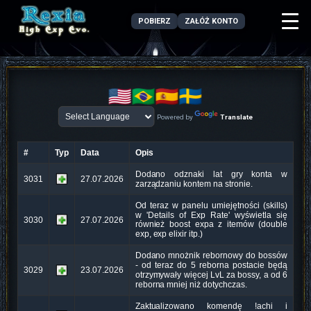
POBIERZ
ZAŁÓŻ KONTO
Powered by
Translate
#
Typ
Data
Opis
Dodano odznaki lat gry konta w
3031
27.07.2026
zarządzaniu kontem na stronie.
Od teraz w panelu umiejętności (skills)
w 'Details of Exp Rate' wyświetla się
3030
27.07.2026
również boost expa z itemów (double
exp, exp elixir itp.)
Dodano mnożnik rebornowy do bossów
- od teraz do 5 reborna postacie będą
3029
23.07.2026
otrzymywały więcej LvL za bossy, a od 6
reborna mniej niż dotychczas.
Zaktualizowano komendę !achi i