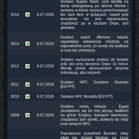
Dodano Supply Stash, czyli skrytkę na
itemy obsługiwaną po stronie klienta i
serwera w której możesz przechowywać
3014
8.07.2026
ten sam item w tysiącach, nawet jeśli
domyślnie nie jest stackowalny,
znajdziesz go w każdym Depo, jest
globalny.
Dodano event Memory Island,
zapamiętuj sekwencje chodząc na
3013
8.07.2026
odpowiednie pola, co rundę się wydłuża
a czas się zmniejsza.
Dodano wyrzucanie postaci do temple
jeśli stoi przy skrzynce Depo 10 minut.
3012
8.07.2026
Minutę przed wyrzuceniem otrzyma
informację, aby odszedł.
Dodano NPC Scorpion Shaman
3011
8.07.2026
[EGYPT].
3010
8.07.2026
Dodano NPC Mustafa [EGYPT].
Dodano nową lokacje - Egypt
(dostaniesz się do niej płynąc statkiem
3009
8.07.2026
na górze Enigmy, transport darmowy),
znajdziesz tam domki, potwory do misji
oraz nowych NPC.
Poprawiono przedmiot Booster, żeby
efekt nie działał błędnie na życie