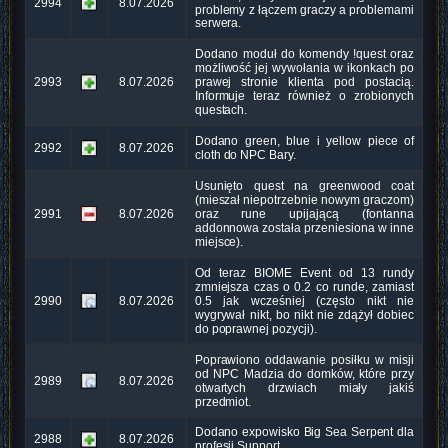
2994
8.07.2026
problemy z łączem graczy a problemami
serwera.
Dodano moduł do komendy !quest oraz
możliwość jej wywołania w ikonkach po
2993
8.07.2026
prawej stronie klienta pod postacią.
Informuje teraz również o zrobionych
questach.
Dodano green, blue i yellow piece of
2992
8.07.2026
cloth do NPC Bary.
Usunięto quest na greenwood coat
(mieszał niepotrzebnie nowym graczom)
2991
8.07.2026
oraz rune upijającą (fontanna
addonnowa została przeniesiona w inne
miejsce).
Od teraz BIOME Event od 13 rundy
zmniejsza czas o 0.2 co runde, zamiast
2990
8.07.2026
0.5 jak wcześniej (często nikt nie
wygrywał nikt, bo nikt nie zdążył dobiec
do poprawnej pozycji).
Poprawiono oddawanie posiłku w misji
od NPC Madzia do domków, które przy
2989
8.07.2026
otwartych drzwiach miały jakiś
przedmiot.
Dodano expowisko Big Sea Serpent dla
2988
8.07.2026
profesji Support.