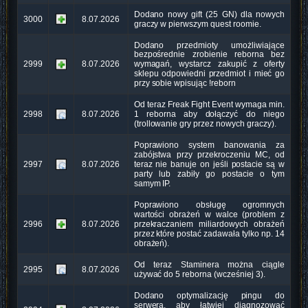
Dodano nowy gift (25 GN) dla nowych
3000
8.07.2026
graczy w pierwszym quest roomie.
Dodano przedmioty umożliwiające
bezpośrednie zrobienie reborna bez
2999
8.07.2026
wymagań, wystarcz zakupić z oferty
sklepu odpowiedni przedmiot i mieć go
przy sobie wpisując !reborn
Od teraz Freak Fight Event wymaga min.
2998
8.07.2026
1 reborna aby dołączyć do niego
(trollowanie gry przez nowych graczy).
Poprawiono system banowania za
zabójstwa przy przekroczeniu MC, od
2997
8.07.2026
teraz nie banuje on jeśli postacie są w
party lub zabiły go postacie o tym
samym IP.
Poprawiono obsługę ogromnych
wartości obrażeń w walce (problem z
2996
8.07.2026
przekraczaniem miliardowych obrażeń
przez które postać zadawała tylko np. 14
obrażeń).
Od teraz Staminera można ciągle
2995
8.07.2026
używać do 5 reborna (wcześniej 3).
Dodano optymalizację pingu do
serwera, aby łatwiej diagnozować