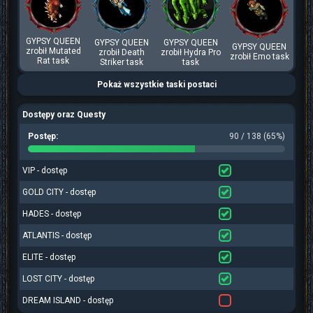
GYPSY QUEEN
GYPSY QUEEN
GYPSY QUEEN
GYPSY QUEEN
zrobił Mutated
zrobił Death
zrobił Hydra Pro
zrobił Emo task
Rat task
Striker task
task
Pokaż wszystkie taski postaci
Dostępy oraz Questy
Postęp:
90 / 138 (65%)
VIP - dostęp
GOLD CITY - dostęp
HADES - dostęp
ATLANTIS - dostęp
ELITE - dostęp
LOST CITY - dostęp
DREAM ISLAND - dostęp