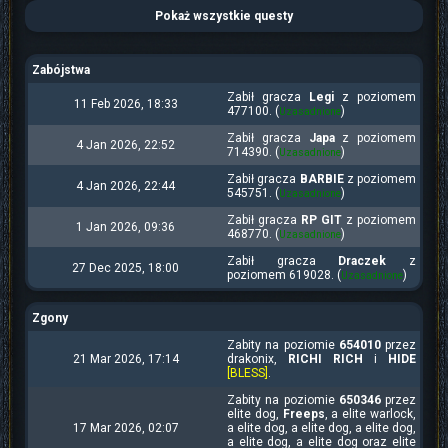
Pokaż wszystkie questy
Zabójstwa
Zabił gracza
Legi
z poziomem
11 Feb 2026, 18:33
477100. (
)
Uzasadnione
Zabił gracza
Japa
z poziomem
4 Jan 2026, 22:52
714390. (
)
Uzasadnione
Zabił gracza
BARBIE
z poziomem
4 Jan 2026, 22:44
545751. (
)
Uzasadnione
Zabił gracza
RP GIT
z poziomem
1 Jan 2026, 09:36
468770. (
)
Uzasadnione
Zabił gracza
Draczek
z
27 Dec 2025, 18:00
poziomem 619028. (
)
Uzasadnione
Zgony
Zabity na poziomie
654010
przez
21 Mar 2026, 17:14
drakonix,
RICHI RICH
i
HIDE
[BLESS]
.
Zabity na poziomie
650346
przez
elite dog,
Freeps
, a elite warlock,
17 Mar 2026, 02:07
a elite dog, a elite dog, a elite dog,
a elite dog, a elite dog oraz elite