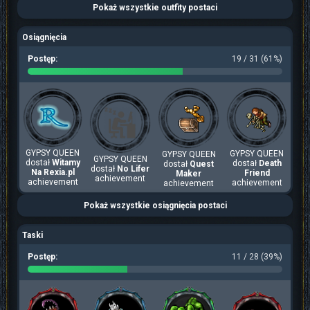
Pokaż wszystkie outfity postaci
Osiągnięcia
Postęp:
19 / 31 (61%)
GYPSY QUEEN
GYPSY QUEEN
GYPSY QUEEN
GYPSY QUEEN
dostał
Witamy
dostał
Death
dostał
Quest
dostał
No Lifer
Na Rexia.pl
Friend
Maker
achievement
achievement
achievement
achievement
Pokaż wszystkie osiągnięcia postaci
Taski
Postęp:
11 / 28 (39%)