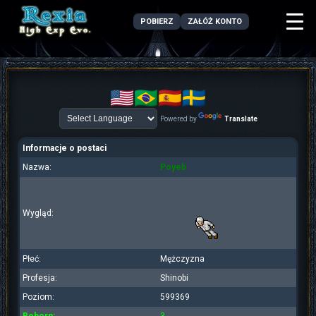
POBIERZ
ZAŁÓŻ KONTO
Powered by
Translate
Informacje o postaci
Nazwa:
Poyeb
Wygląd:
Płeć:
Mężczyzna
Profesja:
Shinobi
Poziom:
599369