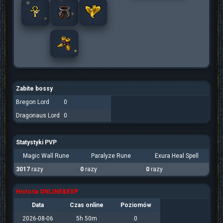
Zabite bossy
Bregon Lord
0
Dragonaus Lord
0
Statystyki PVP
Magic Wall Rune
Paralyze Rune
Exura Heal Spell
3017
razy
0
razy
0
razy
Historia ONLINE&EXP
Data
Czas online
Poziomów
2026-08-06
5h 50m
0