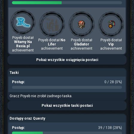
Poyeb dostał
Poyeb dostał
No
Poyeb dostał
Poyeb dostał
Witamy Na
Lifer
Gladiator
Vip
Rexia.pl
achievement
achievement
achievement
achievement
Pokaż wszystkie osiągnięcia postaci
Taski
Postęp:
0 / 28 (0%)
Gracz Poyeb nie zrobił żadnego taska.
Pokaż wszystkie taski postaci
Dostępy oraz Questy
Postęp:
39 / 138 (28%)