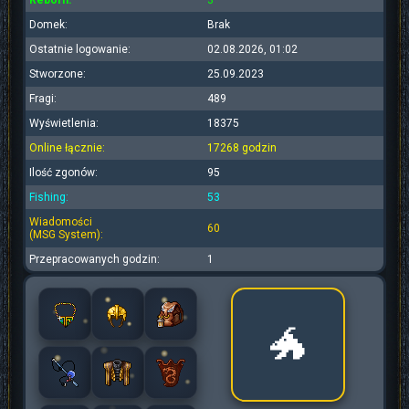
Reborn:
3
Domek:
Brak
Ostatnie logowanie:
02.08.2026, 01:02
Stworzone:
25.09.2023
Fragi:
489
Wyświetlenia:
18375
Online łącznie:
17268 godzin
Ilość zgonów:
95
Fishing:
53
Wiadomości
60
(MSG System):
Przepracowanych godzin:
1
🐲