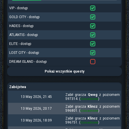
VIP - dostęp
GOLD CITY - dostęp
HADES - dostęp
ATLANTIS - dostęp
ELITE - dostęp
LOST CITY - dostęp
DREAM ISLAND - dostęp
Pokaż wszystkie questy
Zabójstwa
Zabił gracza
Qweg
z poziomem
13 May 2026, 21:45
597314. (
)
Uzasadnione
Zabił gracza
Klincz
z poziomem
13 May 2026, 20:17
596801. (
)
Uzasadnione
Zabił gracza
Klincz
z poziomem
13 May 2026, 18:09
596751. (
)
Uzasadnione