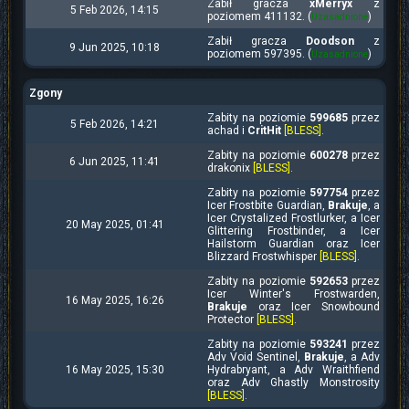
Zabił gracza
xMerryx
z
5 Feb 2026, 14:15
poziomem 411132. (
)
Uzasadnione
Zabił gracza
Doodson
z
9 Jun 2025, 10:18
poziomem 597395. (
)
Uzasadnione
Zgony
Zabity na poziomie
599685
przez
5 Feb 2026, 14:21
achad i
CritHit
[BLESS]
.
Zabity na poziomie
600278
przez
6 Jun 2025, 11:41
drakonix
[BLESS]
.
Zabity na poziomie
597754
przez
Icer Frostbite Guardian,
Brakuje
, a
Icer Crystalized Frostlurker, a Icer
20 May 2025, 01:41
Glittering Frostbinder, a Icer
Hailstorm Guardian oraz Icer
Blizzard Frostwhisper
[BLESS]
.
Zabity na poziomie
592653
przez
Icer Winter's Frostwarden,
16 May 2025, 16:26
Brakuje
oraz Icer Snowbound
Protector
[BLESS]
.
Zabity na poziomie
593241
przez
Adv Void Sentinel,
Brakuje
, a Adv
16 May 2025, 15:30
Hydrabryant, a Adv Wraithfiend
oraz Adv Ghastly Monstrosity
[BLESS]
.