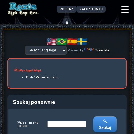
POBIERZ
ZAŁÓŻ KONTO
Powered by
Translate
🚫 Wystąpił błąd
Postać
Vici
nie istnieje.
Szukaj ponownie
🔍
Wpisz nazwę
postaci:
Szukaj