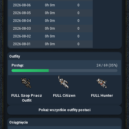
2026-08-06
0h 0m
0
2026-08-05
0h 0m
0
2026-08-04
0h 0m
0
2026-08-03
0h 0m
0
2026-08-02
0h 0m
0
2026-08-01
0h 0m
0
Outfity
Postęp:
24 / 69 (35%)
FULL Szop Pracz
FULL Citizen
FULL Hunter
Outfit
Pokaż wszystkie outfity postaci
Osiągnięcia