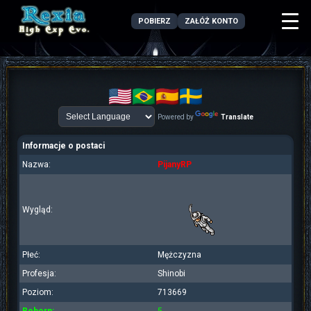
POBIERZ
ZAŁÓŻ KONTO
Powered by
Translate
Informacje o postaci
Nazwa:
PijanyRP
Wygląd:
Płeć:
Mężczyzna
Profesja:
Shinobi
Poziom:
713669