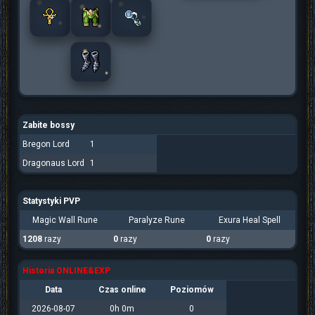
Zabite bossy
Bregon Lord
1
Dragonaus Lord
1
Statystyki PVP
Magic Wall Rune
Paralyze Rune
Exura Heal Spell
1208
razy
0
razy
0
razy
Historia ONLINE&EXP
Data
Czas online
Poziomów
2026-08-07
0h 0m
0