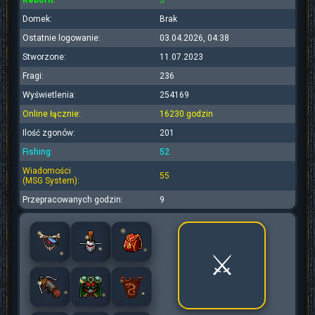
Reborn:
5
Domek:
Brak
Ostatnie logowanie:
03.04.2026, 04:38
Stworzone:
11.07.2023
Fragi:
236
Wyświetlenia:
254169
Online łącznie:
16230 godzin
Ilość zgonów:
201
Fishing:
52
Wiadomości
55
(MSG System):
Przepracowanych godzin:
9
⚔️