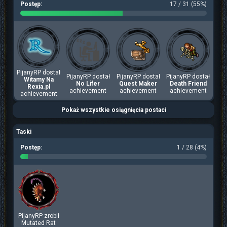
Postęp:
17 / 31 (55%)
PijanyRP dostał
PijanyRP dostał
PijanyRP dostał
PijanyRP dostał
Witamy Na
No Lifer
Quest Maker
Death Friend
Rexia.pl
achievement
achievement
achievement
achievement
Pokaż wszystkie osiągnięcia postaci
Taski
Postęp:
1 / 28 (4%)
PijanyRP zrobił
Mutated Rat