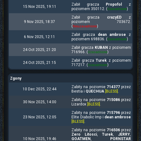
Zabił gracza
Propofol
z
15 Nov 2025, 19:11
poziomem 350112. (
)
Uzasadnione
Zabił gracza
crazyED
z
9 Nov 2025, 18:37
poziomem 703672.
(
)
Nieuzasadnione
Zabił gracza
dean ambrose
z
6 Nov 2025, 12:11
poziomem 698836. (
)
Uzasadnione
Zabił gracza
KUBAN
z poziomem
24 Oct 2025, 21:20
716966. (
)
Uzasadnione
Zabił gracza
Turek
z poziomem
24 Oct 2025, 21:15
717217. (
)
Uzasadnione
Zgony
Zabity na poziomie
714377
przez
10 Dec 2025, 22:44
Bestia i
QUECHUA
[BLESS]
.
Zabity na poziomie
715086
przez
30 Nov 2025, 14:00
Lizardox
[BLESS]
.
Zabity na poziomie
715796
przez
23 Nov 2025, 12:05
Elite Diabolic Imp i
dean ambrose
[BLESS]
.
Zabity na poziomie
716506
przez
Zero Litosci
,
Turek
,
JERRY
,
10 Nov 2025, 19:46
GOATMEN
,
PORNSTAR