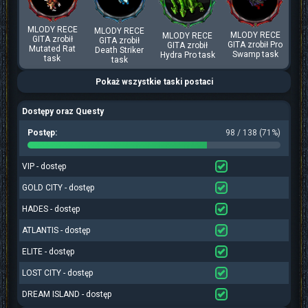
MLODY RECE
MLODY RECE
MLODY RECE
MLODY RECE
GITA zrobił
GITA zrobił
GITA zrobił Pro
GITA zrobił
Mutated Rat
Death Striker
Swamp task
Hydra Pro task
task
task
Pokaż wszystkie taski postaci
Dostępy oraz Questy
Postęp:
98 / 138 (71%)
VIP - dostęp
GOLD CITY - dostęp
HADES - dostęp
ATLANTIS - dostęp
ELITE - dostęp
LOST CITY - dostęp
DREAM ISLAND - dostęp