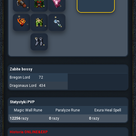
Zabite bossy
Bregon Lord
72
Dragonaus Lord
434
Statystyki PVP
Magic Wall Rune
Paralyze Rune
Exura Heal Spell
12256
razy
0
razy
0
razy
Historia ONLINE&EXP