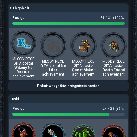
Osiągnięcia
Postęp:
31 / 31 (100%)
MLODY RECE
MLODY RECE
MLODY RECE
MLODY RECE
GITA dostał
GITA dostał
No
GITA dostał
GITA dostał
Witamy Na
Lifer
Quest Maker
Death Friend
Rexia.pl
achievement
achievement
achievement
achievement
Pokaż wszystkie osiągnięcia postaci
Taski
Postęp:
24 / 28 (86%)