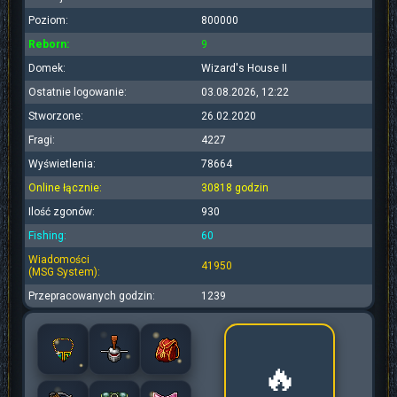
Poziom:
800000
Reborn:
9
Domek:
Wizard's House II
Ostatnie logowanie:
03.08.2026, 12:22
Stworzone:
26.02.2020
Fragi:
4227
Wyświetlenia:
78664
Online łącznie:
30818 godzin
Ilość zgonów:
930
Fishing:
60
Wiadomości
41950
(MSG System):
Przepracowanych godzin:
1239
🔥