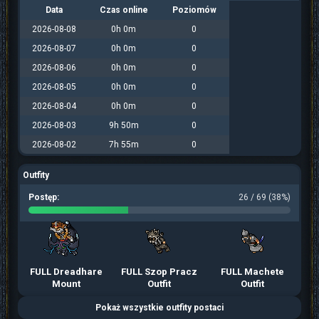
Data
Czas online
Poziomów
2026-08-08
0h 0m
0
2026-08-07
0h 0m
0
2026-08-06
0h 0m
0
2026-08-05
0h 0m
0
2026-08-04
0h 0m
0
2026-08-03
9h 50m
0
2026-08-02
7h 55m
0
Outfity
Postęp:
26 / 69 (38%)
FULL Dreadhare
FULL Szop Pracz
FULL Machete
Mount
Outfit
Outfit
Pokaż wszystkie outfity postaci