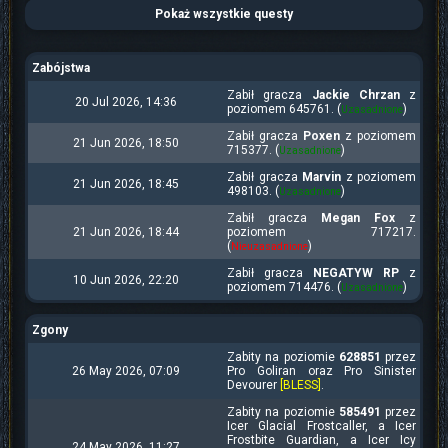
Pokaż wszystkie questy
Zabójstwa
Zabił gracza
Jackie Chrzan
z
20 Jul 2026, 14:36
poziomem 645761. (
)
Uzasadnione
Zabił gracza
Poxen
z poziomem
21 Jun 2026, 18:50
715377. (
)
Uzasadnione
Zabił gracza
Marvin
z poziomem
21 Jun 2026, 18:45
498103. (
)
Uzasadnione
Zabił gracza
Megan Fox
z
21 Jun 2026, 18:44
poziomem 717217.
(
)
Nieuzasadnione
Zabił gracza
NEGATYW RP
z
10 Jun 2026, 22:20
poziomem 714476. (
)
Uzasadnione
Zgony
Zabity na poziomie
628851
przez
26 May 2026, 07:09
Pro Goliran oraz Pro Sinister
Devourer
[BLESS]
.
Zabity na poziomie
585491
przez
Icer Glacial Frostcaller, a Icer
Frostbite Guardian, a Icer Icy
24 May 2026, 11:27