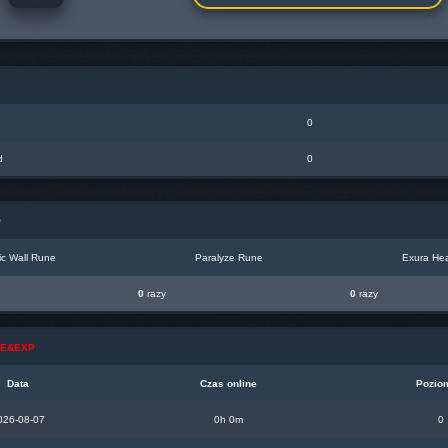
0
d
0
P
c Wall Rune
Paralyze Rune
Exura Hea
0
razy
0
razy
INE&EXP
Data
Czas online
Pozio
026-08-07
0h 0m
0