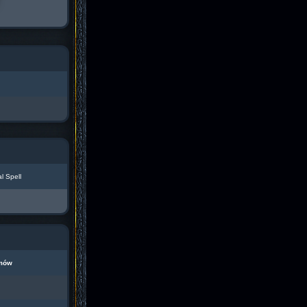
l Spell
mów