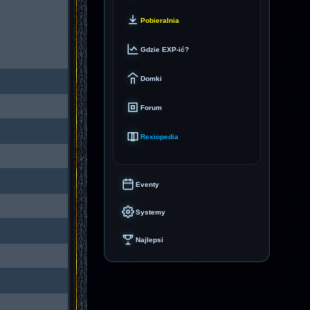
Pobieralnia
Gdzie EXP-ić?
Domki
Forum
Rexiopedia
Eventy
Systemy
Najlepsi