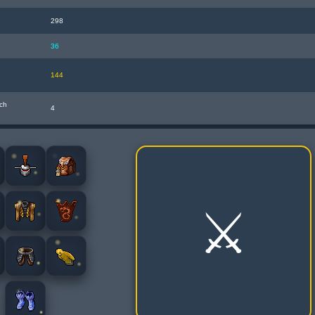
298
36
144
ch
4
⚔️