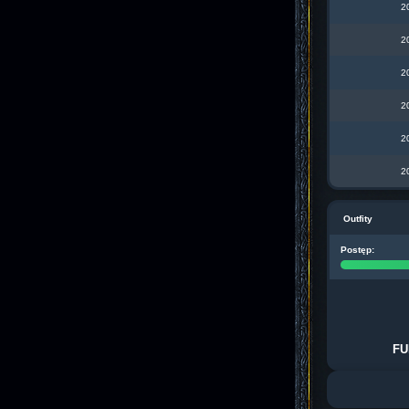
2
2
2
2
2
2
Outfity
Postęp:
FU