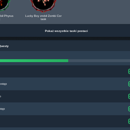
bił Phyrus
Lucky Boy zrobił Zombi Cor
k
task
Pokaż wszystkie taski postaci
Questy
ostęp
p
stęp