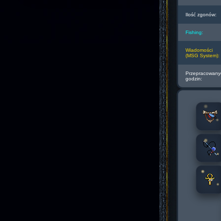
Ilość zgonów:
Fishing:
Wiadomości
(MSG System):
Przepracowany
godzin: