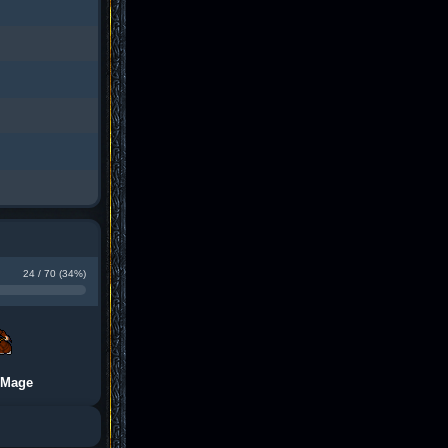
24 / 70 (34%)
 Mage