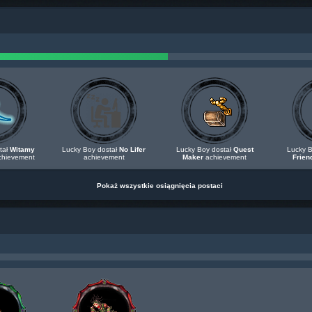
tał
Witamy
Lucky Boy dostał
No Lifer
Lucky Boy dostał
Quest
Lucky B
hievement
achievement
Maker
achievement
Frien
Pokaż wszystkie osiągnięcia postaci