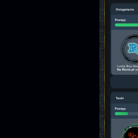
Osiągnięcia
Postęp:
Lucky Boy dos
Na Rexia.pl
ac
Taski
Postęp: