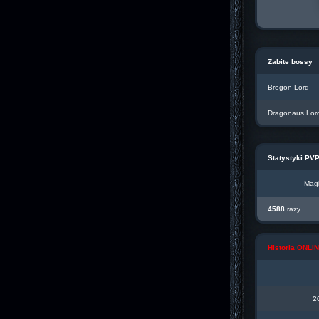
Zabite bossy
Bregon Lord
Dragonaus Lor
Statystyki PV
Magi
4588
razy
Historia ONL
2