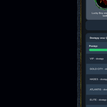
Lucky Boy zro
tas
Dostępy oraz 
Postęp:
VIP - dostęp
GOLD CITY - d
HADES - dostę
ATLANTIS - do
ELITE - dostęp