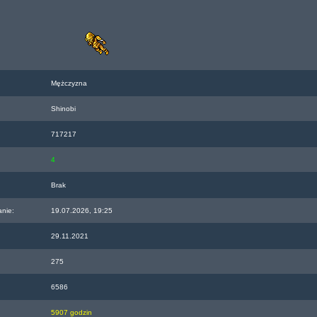
Mężczyzna
Shinobi
717217
4
Brak
anie:
19.07.2026, 19:25
29.11.2021
275
6586
5907 godzin