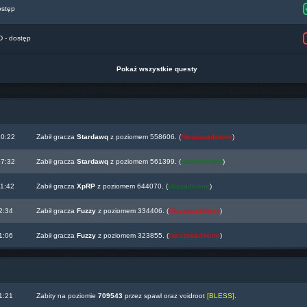
ostęp
- dostęp
Pokaż wszystkie questy
10:22
Zabił gracza
Stardawq
z poziomem 558606. (
Nieuzasadnione
)
17:32
Zabił gracza
Stardawq
z poziomem 561399. (
Uzasadnione
)
11:42
Zabił gracza
XpRP
z poziomem 644070. (
Uzasadnione
)
2:34
Zabił gracza
Fuzzy
z poziomem 334406. (
Nieuzasadnione
)
1:06
Zabił gracza
Fuzzy
z poziomem 323855. (
Nieuzasadnione
)
1:21
Zabity na poziomie
709543
przez spawl oraz voidroot
[BLESS]
.