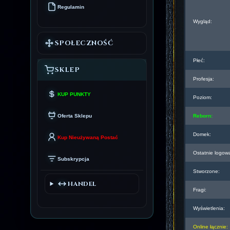
Regulamin
Wygląd:
SPOŁECZNOŚĆ
Płeć:
SKLEP
Profesja:
KUP PUNKTY
Poziom:
Oferta Sklepu
Reborn:
Domek:
Kup Nieużywaną Postać
Ostatnie logow
Subskrypcja
Stworzone:
HANDEL
Fragi:
Wyświetlenia:
Online łącznie: