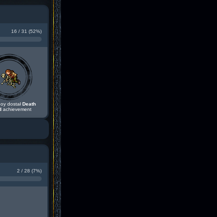
16 / 31 (52%)
oy dostał
Death
d
achievement
2 / 28 (7%)