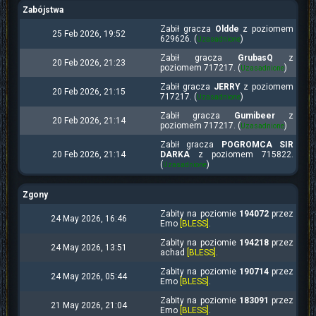
Zabójstwa
Zabił gracza
Oldde
z poziomem
25 Feb 2026, 19:52
629626. (
)
Uzasadnione
Zabił gracza
GrubasQ
z
20 Feb 2026, 21:23
poziomem 717217. (
)
Uzasadnione
Zabił gracza
JERRY
z poziomem
20 Feb 2026, 21:15
717217. (
)
Uzasadnione
Zabił gracza
Gumibeer
z
20 Feb 2026, 21:14
poziomem 717217. (
)
Uzasadnione
Zabił gracza
POGROMCA SIR
20 Feb 2026, 21:14
DARKA
z poziomem 715822.
(
)
Uzasadnione
Zgony
Zabity na poziomie
194072
przez
24 May 2026, 16:46
Emo
[BLESS]
.
Zabity na poziomie
194218
przez
24 May 2026, 13:51
achad
[BLESS]
.
Zabity na poziomie
190714
przez
24 May 2026, 05:44
Emo
[BLESS]
.
Zabity na poziomie
183091
przez
21 May 2026, 21:04
Emo
[BLESS]
.