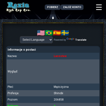
POBIERZ
ZAŁÓŻ KONTO
Powered by
Translate
Informacje o postaci
Nazwa:
Lacostee
Wygląd:
Płeć:
Mężczyzna
Profesja:
Shinobi
Poziom:
206858