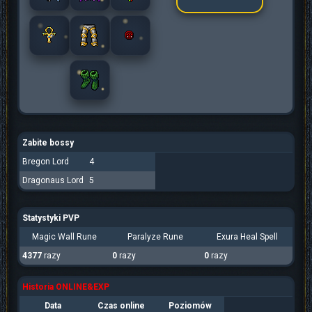
Zabite bossy
Bregon Lord
4
Dragonaus Lord
5
Statystyki PVP
Magic Wall Rune
Paralyze Rune
Exura Heal Spell
4377
razy
0
razy
0
razy
Historia ONLINE&EXP
Data
Czas online
Poziomów