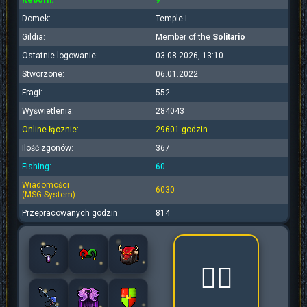
Reborn:
9
Domek:
Temple I
Gildia:
Member of the
Solitario
Ostatnie logowanie:
03.08.2026, 13:10
Stworzone:
06.01.2022
Fragi:
552
Wyświetlenia:
284043
Online łącznie:
29601 godzin
Ilość zgonów:
367
Fishing:
60
Wiadomości
6030
(MSG System):
Przepracowanych godzin:
814
🧟‍♂️