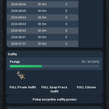
2026-08-06
0h 0m
0
2026-08-05
0h 0m
0
2026-08-04
0h 0m
0
2026-08-03
0h 5m
0
2026-08-02
0h 0m
0
2026-08-01
0h 0m
0
2026-07-31
0h 0m
0
Outfity
Postęp:
25 / 69 (36%)
FULL Pirate Outfit
FULL Szop Pracz
FULL Citizen
Outfit
Pokaż wszystkie outfity postaci