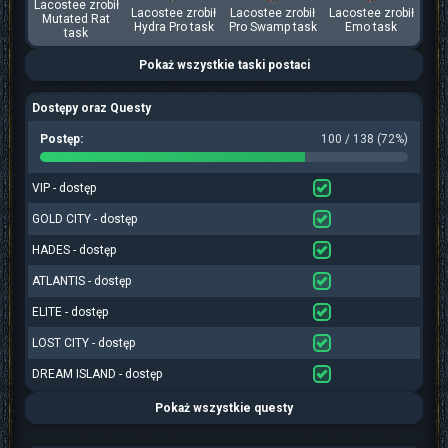
Lacostee zrobił
Lacostee zrobił
Lacostee zrobił
Lacostee zrobił
Mutated Rat
Hydra Pro task
Pro Swamp task
Emo task
task
Pokaż wszystkie taski postaci
Dostępy oraz Questy
Postęp:
100 / 138 (72%)
VIP - dostęp
GOLD CITY - dostęp
HADES - dostęp
ATLANTIS - dostęp
ELITE - dostęp
LOST CITY - dostęp
DREAM ISLAND - dostęp
Pokaż wszystkie questy