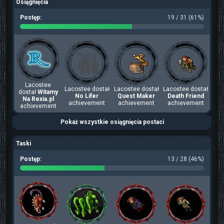
Osiągnięcia
Postęp:
19 / 31 (61%)
Lacostee
Lacostee dostał
Lacostee dostał
Lacostee dostał
dostał
Witamy
No Lifer
Quest Maker
Death Friend
Na Rexia.pl
achievement
achievement
achievement
achievement
Pokaż wszystkie osiągnięcia postaci
Taski
Postęp:
13 / 28 (46%)