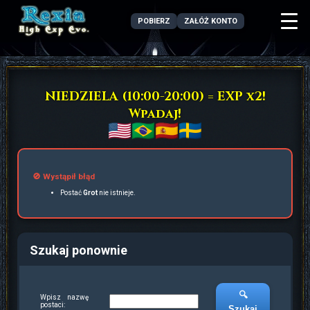
POBIERZ
ZAŁÓŻ KONTO
NIEDZIELA (10:00-20:00) = EXP x2!
Wpadaj!
🚫 Wystąpił błąd
Postać
Grot
nie istnieje.
Szukaj ponownie
🔍
Wpisz nazwę
postaci:
Szukaj