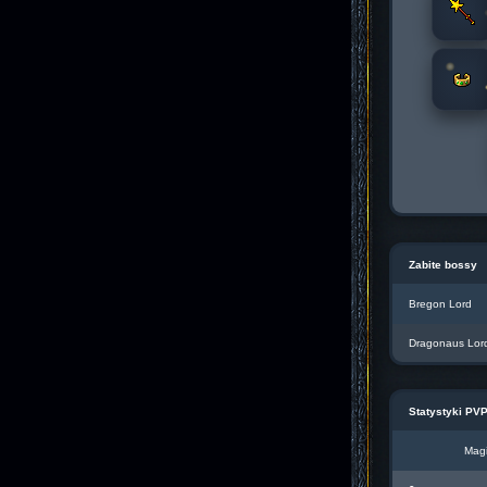
Zabite bossy
Bregon Lord
Dragonaus Lor
Statystyki PV
Magi