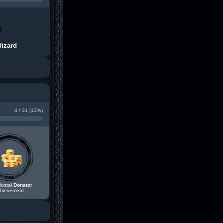
izard
4 / 31 (13%)
dostał
Donator
hievement