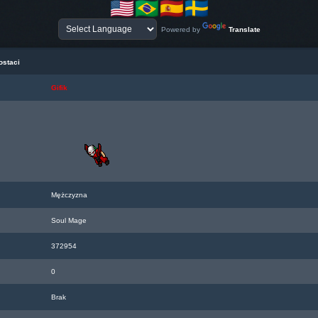
Powered by
Translate
ostaci
Gifik
Mężczyzna
Soul Mage
372954
0
Brak