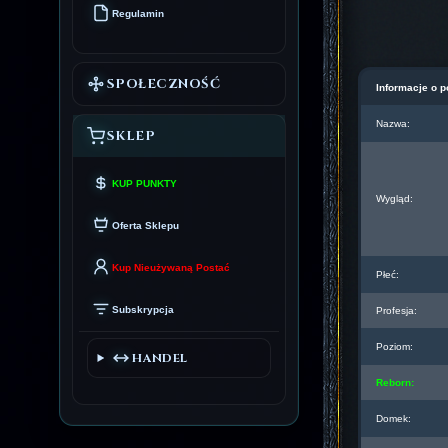
Regulamin
SPOŁECZNOŚĆ
Informacje o p
Nazwa:
SKLEP
KUP PUNKTY
Wygląd:
Oferta Sklepu
Kup Nieużywaną Postać
Płeć:
Subskrypcja
Profesja:
Poziom:
HANDEL
Reborn:
Domek: