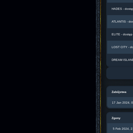
HADES - dostę
ATLANTIS - do
ELITE - dostęp
LOST CITY - d
DREAM ISLAND 
Zabójstwa
17 Jan 2024, 
Zgony
5 Feb 2024, 2