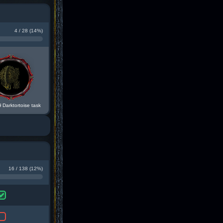
4 / 28 (14%)
ił Darktortoise task
16 / 138 (12%)