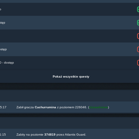
p
stęp
ostęp
- dostęp
Pokaż wszystkie questy
05:17
Zabił gracza
Cuchurrumina
z poziomem 226046. (
Uzasadnione
)
1:15
Zabity na poziomie
374819
przez Atlantis Guard.