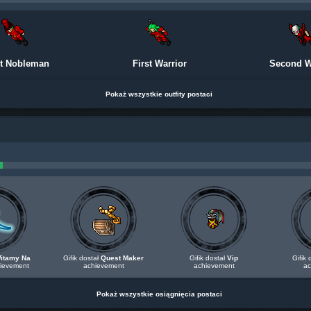
st Nobleman
First Warrior
Second W
Pokaż wszystkie outfity postaci
itamy Na
Gifik dostał
Quest Maker
Gifik dostał
Vip
Gifik 
ievement
achievement
achievement
ac
Pokaż wszystkie osiągnięcia postaci