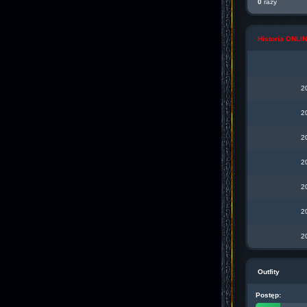
0
razy
Historia ONL
2
2
2
2
2
2
2
Outfity
Postęp: