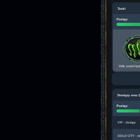
Taski
Postęp:
Gifik zrobił Hy
Dostępy oraz 
Postęp:
VIP - dostęp
GOLD CITY - d