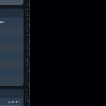
mów
3 / 49 (6%)