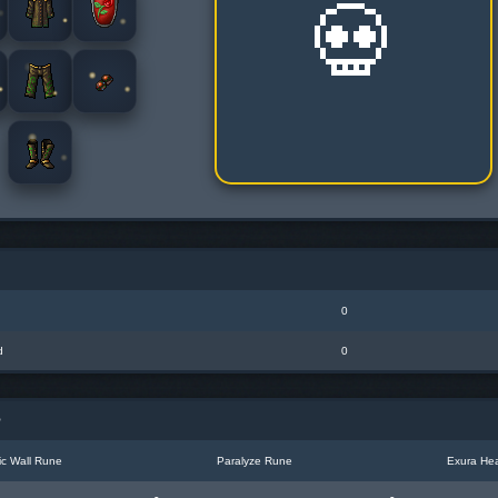
💀
0
d
0
P
c Wall Rune
Paralyze Rune
Exura Hea