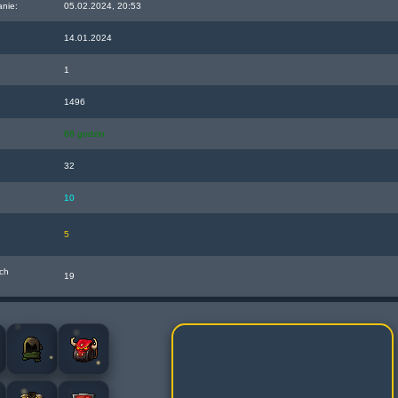
anie:
05.02.2024, 20:53
14.01.2024
1
1496
68 godzin
32
10
5
ch
19