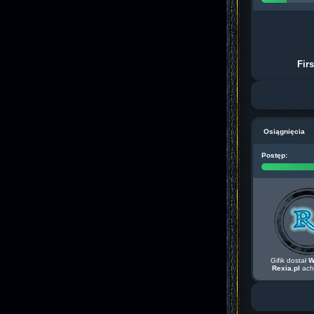
Fir
Osiągnięcia
Postęp:
Gifik dostał
W
Rexia.pl
ach