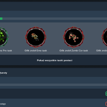
dra Pro task
Gifik zrobił Emo task
Gifik zrobił Zombi Cor task
Gifik zrob
Pokaż wszystkie taski postaci
Questy
ostęp