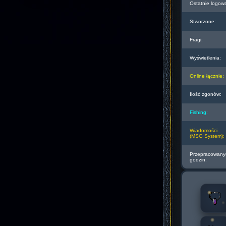
Ostatnie logow
Stworzone:
Fragi:
Wyświetlenia:
Online łącznie:
Ilość zgonów:
Fishing:
Wiadomości
(MSG System):
Przepracowany
godzin: