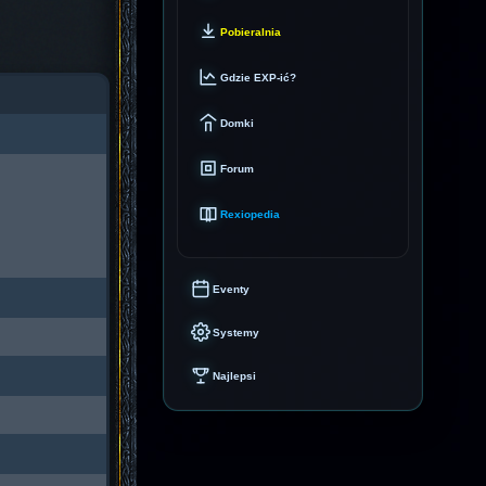
Pobieralnia
Gdzie EXP-ić?
Domki
Forum
Rexiopedia
Eventy
Systemy
Najlepsi