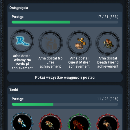
Osiągnięcia
Postęp:
17 / 31 (55%)
Arha dostał
Arha dostał
No
Arha dostał
Arha dostał
Witamy Na
Lifer
Quest Maker
Death Friend
Rexia.pl
achievement
achievement
achievement
achievement
Pokaż wszystkie osiągnięcia postaci
Taski
Postęp:
11 / 28 (39%)