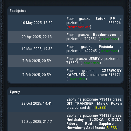
Zabójstwa
Zabił gracza
Setek RP
z
10 May 2025, 13:39
poziomem 586926.
(
)
Nieuzasadnione
Zabił gracza
Bezdomovec
z
29 Apr 2025, 22:13
poziomem 707551. (
)
Uzasadnione
Zabił gracza
Piciciufa
z
10 Mar 2025, 19:32
poziomem 422245. (
)
Uzasadnione
Zabił gracza
JERRY
z poziomem
7 Feb 2025, 20:59
716506. (
)
Uzasadnione
Zabił gracza
CZERWONY
7 Feb 2025, 20:59
KAPTUREK
z poziomem 616171.
(
)
Uzasadnione
Zgony
Zabity na poziomie
713419
przez
28 Oct 2025, 14:41
GIT TRANSFER
,
Minek
,
Poxen
oraz cursed dijin
[BLESS]
.
Zabity na poziomie
714127
przez
Nietykalny
,
SLODKA CIOCIA
,
19 Sep 2025, 21:17
Ribery
,
Red Sapphire
i
Niewidomy Axel Bracia
[BLESS]
.