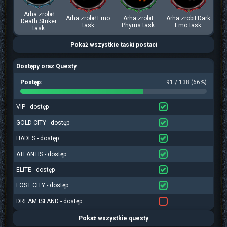
Arha zrobił
Arha zrobił Emo
Arha zrobił
Arha zrobił Dark
Death Striker
task
Phyrus task
Emo task
task
Pokaż wszystkie taski postaci
Dostępy oraz Questy
Postęp:
91 / 138 (66%)
VIP - dostęp
GOLD CITY - dostęp
HADES - dostęp
ATLANTIS - dostęp
ELITE - dostęp
LOST CITY - dostęp
DREAM ISLAND - dostęp
Pokaż wszystkie questy