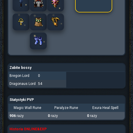
Zabite bossy
Bregon Lord
0
Dragonaus Lord
54
Statystyki PVP
Magic Wall Rune
Paralyze Rune
Exura Heal Spell
906
razy
0
razy
0
razy
Historia ONLINE&EXP