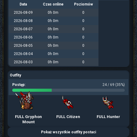
Data
Czas online
Poziomów
2026-08-09
0h 0m
0
2026-08-08
0h 0m
0
2026-08-07
0h 0m
0
2026-08-06
0h 0m
0
2026-08-05
0h 0m
0
2026-08-04
0h 0m
0
2026-08-03
0h 0m
0
Outfity
Postęp:
24 / 69 (35%)
FULL Gryphon
FULL Citizen
FULL Hunter
Mount
Pokaż wszystkie outfity postaci