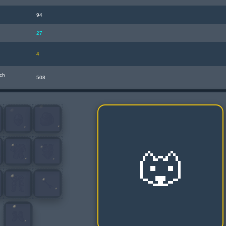
94
27
4
ch
508
🐺