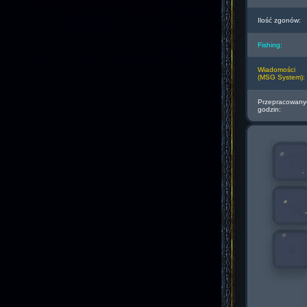
Ilość zgonów:
Fishing:
Wiadomości
(MSG System):
Przepracowany
godzin: