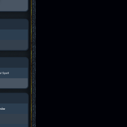
l Spell
mów