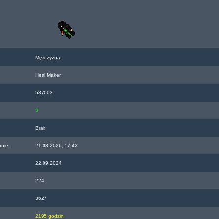
Mężczyzna
Heal Maker
587003
3
Brak
anie:
21.03.2026, 17:42
22.09.2024
224
3627
2195 godzin