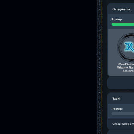
Osiągnięcia
Postęp:
WeedSmook
Witamy Na 
achieve
Taski
Postęp:
Gracz WeedSmoo