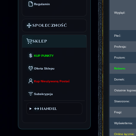
Regulamin
Wygląd:
SPOŁECZNOŚĆ
Płeć:
SKLEP
Profesja:
KUP PUNKTY
Poziom:
Oferta Sklepu
Reborn:
Domek:
Kup Nieużywaną Postać
Ostatnie logow
Subskrypcja
Stworzone:
HANDEL
Fragi:
Wyświetlenia:
Online łącznie: