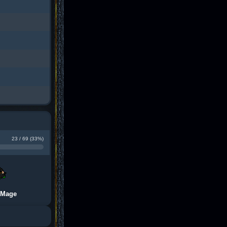
23 / 69 (33%)
 Mage