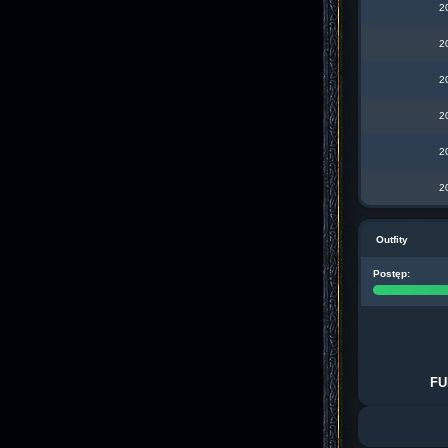
2
2
2
2
2
2
Outfity
Postęp:
FU