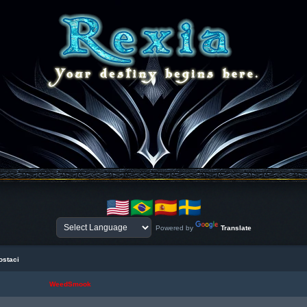
Powered by
Translate
ostaci
WeedSmook