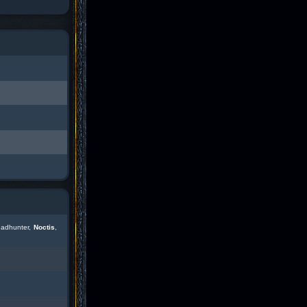
eadhunter,
Noctis
,