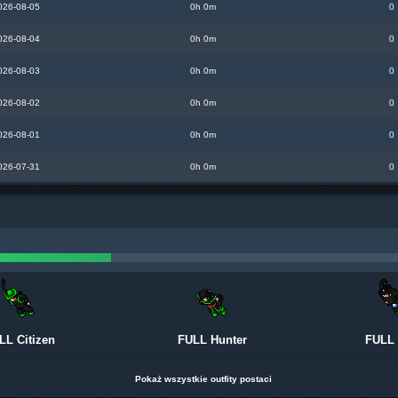
026-08-05
0h 0m
0
026-08-04
0h 0m
0
026-08-03
0h 0m
0
026-08-02
0h 0m
0
026-08-01
0h 0m
0
026-07-31
0h 0m
0
LL Citizen
FULL Hunter
FULL
Pokaż wszystkie outfity postaci