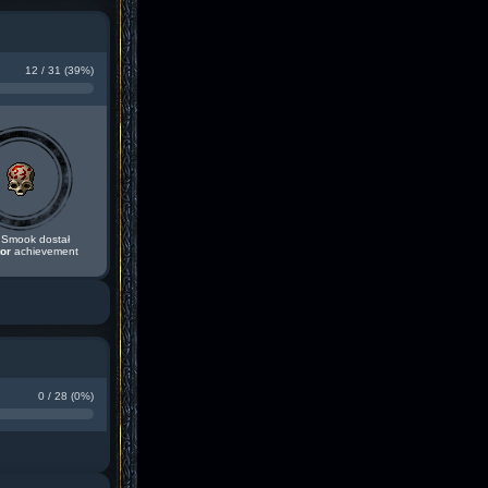
12 / 31 (39%)
Smook dostał
or
achievement
0 / 28 (0%)