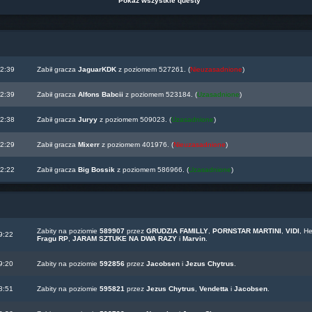
Pokaż wszystkie questy
22:39
Zabił gracza
JaguarKDK
z poziomem 527261. (
Nieuzasadnione
)
22:39
Zabił gracza
Alfons Babcii
z poziomem 523184. (
Uzasadnione
)
22:38
Zabił gracza
Juryy
z poziomem 509023. (
Uzasadnione
)
22:29
Zabił gracza
Mixerr
z poziomem 401976. (
Nieuzasadnione
)
22:22
Zabił gracza
Big Bossik
z poziomem 586966. (
Uzasadnione
)
Zabity na poziomie
589907
przez
GRUDZIA FAMILLY
,
PORNSTAR MARTINI
,
VIDI
, H
9:22
Fragu RP
,
JARAM SZTUKE NA DWA RAZY
i
Marvin
.
9:20
Zabity na poziomie
592856
przez
Jacobsen
i
Jezus Chytrus
.
8:51
Zabity na poziomie
595821
przez
Jezus Chytrus
,
Vendetta
i
Jacobsen
.