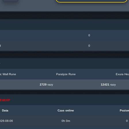
0
d
0
P
c Wall Rune
Paralyze Rune
Exura Hea
2729
razy
12421
razy
INE&EXP
Data
Czas online
Pozio
026-08-06
0h 0m
0