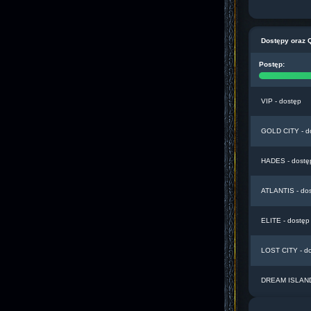
Dostępy oraz 
Postęp:
VIP - dostęp
GOLD CITY - d
HADES - dostę
ATLANTIS - do
ELITE - dostęp
LOST CITY - d
DREAM ISLAND 