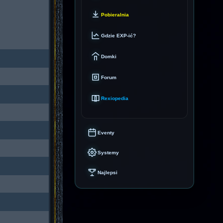
Pobieralnia
Gdzie EXP-ić?
Domki
Forum
Rexiopedia
Eventy
Systemy
Najlepsi