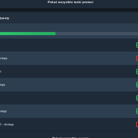
Pokaż wszystkie taski postaci
Questy
ostęp
p
stęp
ostęp
- dostęp