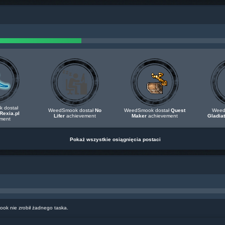
 dostał
WeedSmook dostał
No
WeedSmook dostał
Quest
Weed
Rexia.pl
Lifer
achievement
Maker
achievement
Gladiat
ment
Pokaż wszystkie osiągnięcia postaci
k nie zrobił żadnego taska.