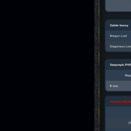
Zabite bossy
Bregon Lord
Dragonaus Lor
Statystyki PV
Magi
0
razy
Historia ONL
2