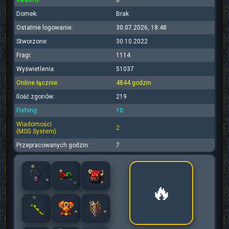
Reborn:
0
Domek:
Brak
Ostatnie logowanie:
30.07.2026, 18:48
Stworzone:
30.10.2022
Fragi:
1114
Wyświetlenia:
51037
Online łącznie:
4844 godzin
Ilość zgonów:
219
Fishing:
10
Wiadomości
2
(MSG System):
Przepracowanych godzin:
7
🔥