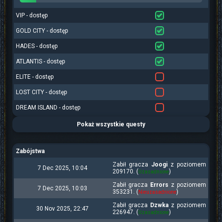
VIP - dostęp
GOLD CITY - dostęp
HADES - dostęp
ATLANTIS - dostęp
ELITE - dostęp
LOST CITY - dostęp
DREAM ISLAND - dostęp
Pokaż wszystkie questy
Zabójstwa
Zabił gracza
Joogi
z poziomem
7 Dec 2025, 10:04
209170. (
)
Uzasadnione
Zabił gracza
Errors
z poziomem
7 Dec 2025, 10:03
353231. (
)
Nieuzasadnione
Zabił gracza
Dzwka
z poziomem
30 Nov 2025, 22:47
226947. (
)
Uzasadnione