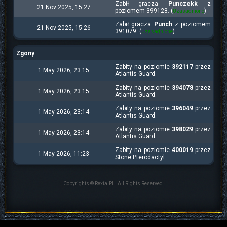
Zabił gracza
Punczekk
z
21 Nov 2025, 15:27
poziomem 399128. (
)
Uzasadnione
Zabił gracza
Punch
z poziomem
21 Nov 2025, 15:26
391079. (
)
Uzasadnione
Zgony
Zabity na poziomie
392117
przez
1 May 2026, 23:15
Atlantis Guard.
Zabity na poziomie
394078
przez
1 May 2026, 23:15
Atlantis Guard.
Zabity na poziomie
396049
przez
1 May 2026, 23:14
Atlantis Guard.
Zabity na poziomie
398029
przez
1 May 2026, 23:14
Atlantis Guard.
Zabity na poziomie
400019
przez
1 May 2026, 11:23
Stone Pterodactyl.
Copyrights © Rexia.PL. All Rights Reserved.