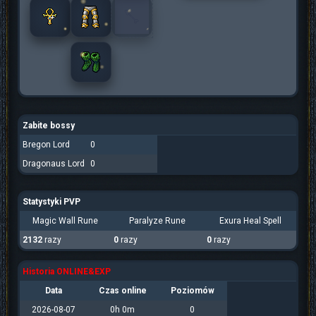
Zabite bossy
Bregon Lord
0
Dragonaus Lord
0
Statystyki PVP
Magic Wall Rune
Paralyze Rune
Exura Heal Spell
2132
razy
0
razy
0
razy
Historia ONLINE&EXP
Data
Czas online
Poziomów
2026-08-07
0h 0m
0