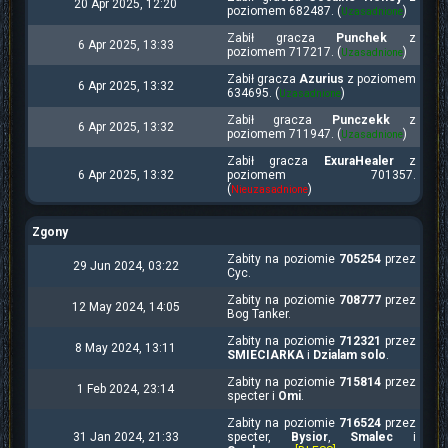
20 Apr 2025, 12:20
poziomem 682487. (
)
Uzasadnione
Zabił gracza
Punchek
z
6 Apr 2025, 13:33
poziomem 717217. (
)
Uzasadnione
Zabił gracza
Azurius
z poziomem
6 Apr 2025, 13:32
634695. (
)
Uzasadnione
Zabił gracza
Punczekk
z
6 Apr 2025, 13:32
poziomem 711947. (
)
Uzasadnione
Zabił gracza
ExuraHealer
z
6 Apr 2025, 13:32
poziomem 701357.
(
)
Nieuzasadnione
Zgony
Zabity na poziomie
705254
przez
29 Jun 2024, 03:22
Cyc.
Zabity na poziomie
708777
przez
12 May 2024, 14:05
Bog Tanker.
Zabity na poziomie
712321
przez
8 May 2024, 13:11
SMIECIARKA
i
Dzialam solo
.
Zabity na poziomie
715814
przez
1 Feb 2024, 23:14
specter i
Omi
.
Zabity na poziomie
716524
przez
31 Jan 2024, 21:33
specter,
Bysior
,
Smalec
i