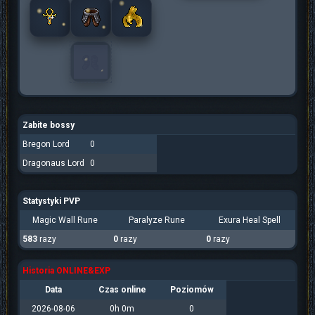
Zabite bossy
Bregon Lord
0
Dragonaus Lord
0
Statystyki PVP
Magic Wall Rune
Paralyze Rune
Exura Heal Spell
583
razy
0
razy
0
razy
Historia ONLINE&EXP
Data
Czas online
Poziomów
2026-08-06
0h 0m
0