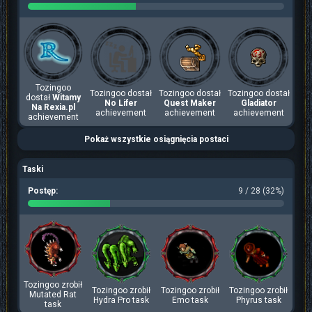
Tozingoo
Tozingoo dostał
Tozingoo dostał
Tozingoo dostał
dostał
Witamy
No Lifer
Quest Maker
Gladiator
Na Rexia.pl
achievement
achievement
achievement
achievement
Pokaż wszystkie osiągnięcia postaci
Taski
Postęp:
9 / 28 (32%)
Tozingoo zrobił
Tozingoo zrobił
Tozingoo zrobił
Tozingoo zrobił
Mutated Rat
Hydra Pro task
Emo task
Phyrus task
task