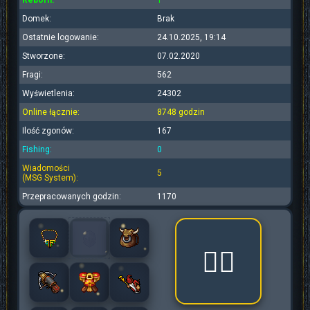
Reborn:
1
Domek:
Brak
Ostatnie logowanie:
24.10.2025, 19:14
Stworzone:
07.02.2020
Fragi:
562
Wyświetlenia:
24302
Online łącznie:
8748 godzin
Ilość zgonów:
167
Fishing:
0
Wiadomości
5
(MSG System):
Przepracowanych godzin:
1170
🧟‍♂️