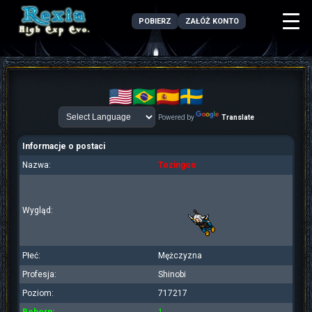
POBIERZ
ZAŁÓŻ KONTO
Powered by
Translate
Informacje o postaci
Nazwa:
Tozingoo
Wygląd:
Płeć:
Mężczyzna
Profesja:
Shinobi
Poziom:
717217