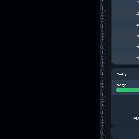
2
2
2
2
2
2
Outfity
Postęp:
FU