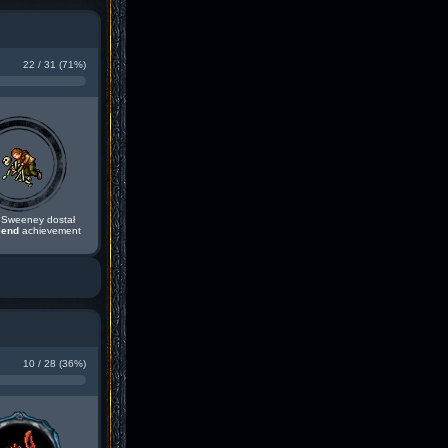
22 / 31 (71%)
Sweeney dostał
iend
achievement
10 / 28 (36%)