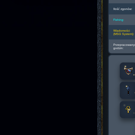
Ilość zgonów:
Fishing:
Wiadomości
(MSG System):
Przepracowany
godzin: