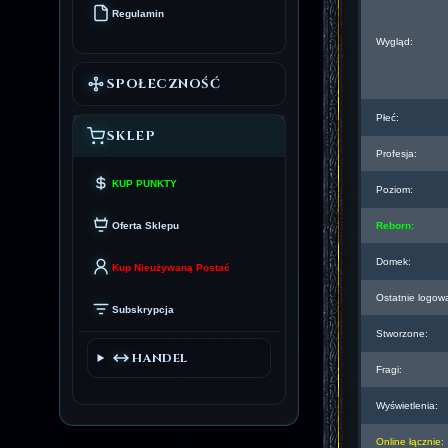
Regulamin
Wygląd:
SPOŁECZNOŚĆ
Płeć:
SKLEP
Profesja:
KUP PUNKTY
Poziom:
Oferta Sklepu
Reborn:
Domek:
Kup Nieużywaną Postać
Ostatnie logow
Subskrypcja
Stworzone:
HANDEL
Fragi:
Wyświetlenia:
Online łącznie: