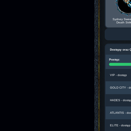
Sydney Sween
Death Stri
Dostępy oraz 
Postęp:
VIP - dostęp
GOLD CITY - d
HADES - dostę
ATLANTIS - do
ELITE - dostęp