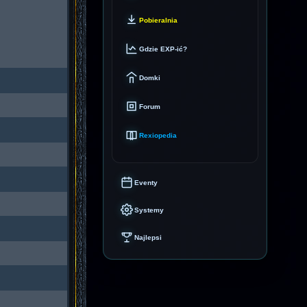
Pobieralnia
Gdzie EXP-ić?
Domki
Forum
Rexiopedia
Eventy
Systemy
Najlepsi