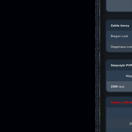
Zabite bossy
Bregon Lord
Dragonaus Lor
Statystyki PV
Magi
1500
razy
Historia ONL
2