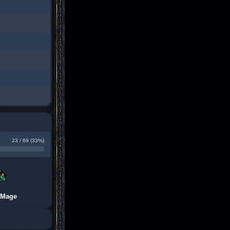
23 / 69 (33%)
 Mage