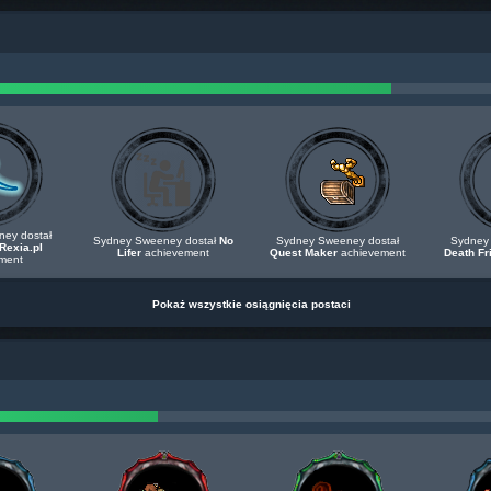
ey dostał
Sydney Sweeney dostał
No
Sydney Sweeney dostał
Sydney 
Rexia.pl
Lifer
achievement
Quest Maker
achievement
Death Fr
ment
Pokaż wszystkie osiągnięcia postaci