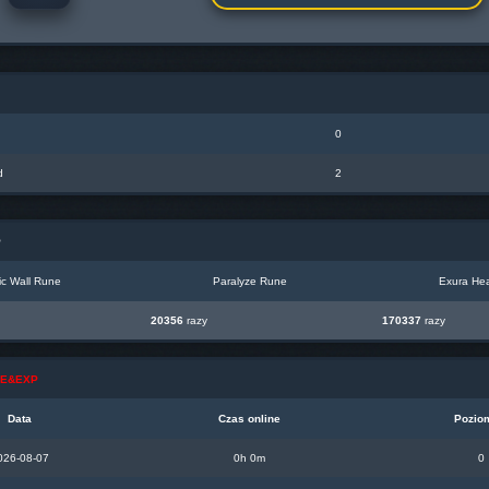
0
d
2
P
c Wall Rune
Paralyze Rune
Exura Hea
20356
razy
170337
razy
INE&EXP
Data
Czas online
Pozio
026-08-07
0h 0m
0