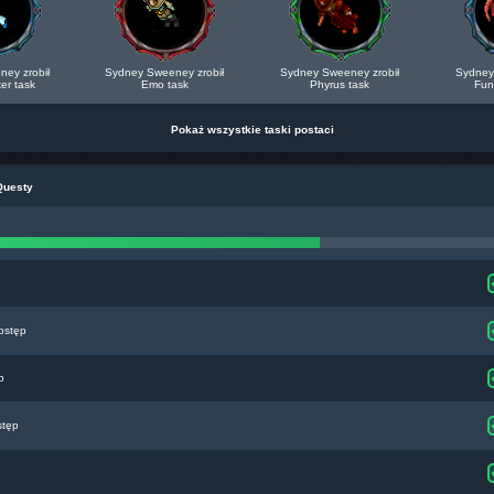
ey zrobił
Sydney Sweeney zrobił
Sydney Sweeney zrobił
Sydney
ker task
Emo task
Phyrus task
Fun
Pokaż wszystkie taski postaci
Questy
ostęp
p
stęp