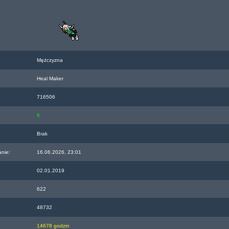
Mężczyzna
Heal Maker
716506
6
Brak
anie:
16.06.2026, 23:01
02.01.2019
622
48732
14678 godzin