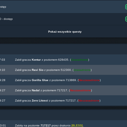
ostęp
- dostęp
Pokaż wszystkie questy
7:03
Zabił gracza
Kontur
z poziomem 628435. (
Uzasadnione
)
9:10
Zabił gracza
Ravi Sio
z poziomem 512300. (
Uzasadnione
)
9:28
Zabił gracza
Gorilla Glue
z poziomem 713869. (
Nieuzasadnione
)
9:27
Zabił gracza
Nadal
z poziomem 717217. (
Nieuzasadnione
)
9:27
Zabił gracza
Zero Litosci
z poziomem 717217. (
Nieuzasadnione
)
23:01
Zabity na poziomie
717217
przez drakonix
[BLESS]
.