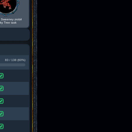
 Sweeney zrobił
ky Tree task
83 / 138 (60%)