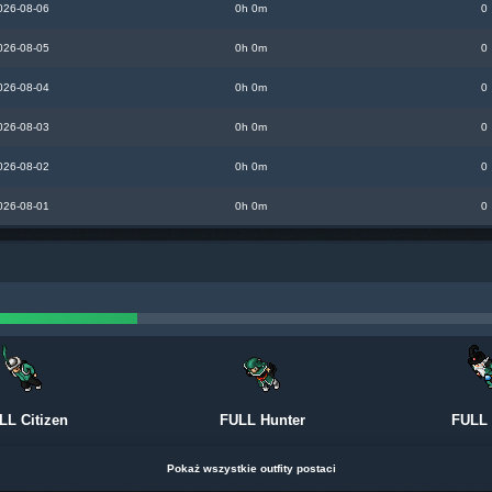
026-08-06
0h 0m
0
026-08-05
0h 0m
0
026-08-04
0h 0m
0
026-08-03
0h 0m
0
026-08-02
0h 0m
0
026-08-01
0h 0m
0
LL Citizen
FULL Hunter
FULL
Pokaż wszystkie outfity postaci