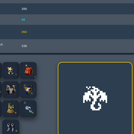
398
46
394
ch
338
🐉