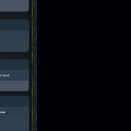
l Spell
mów