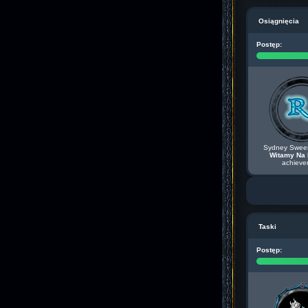
Osiągnięcia
Postęp:
Sydney Sween
Witamy Na 
achieve
Taski
Postęp: