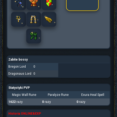
Zabite bossy
Bregon Lord
0
Dragonaus Lord
0
Statystyki PVP
Magic Wall Rune
Paralyze Rune
Exura Heal Spell
1622
razy
0
razy
0
razy
Historia ONLINE&EXP