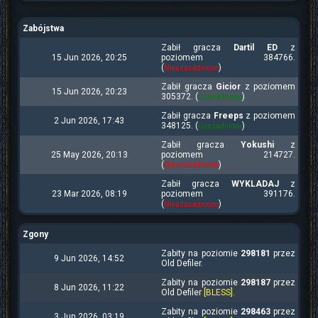
Zabójstwa
Zabił gracza
Dartil ED
z
15 Jun 2026, 20:25
poziomem 384766.
(
)
Nieuzasadnione
Zabił gracza
Gicior
z poziomem
15 Jun 2026, 20:23
305372. (
)
Uzasadnione
Zabił gracza
Freeps
z poziomem
2 Jun 2026, 17:43
348125. (
)
Uzasadnione
Zabił gracza
Yokushi
z
25 May 2026, 20:13
poziomem 214727.
(
)
Nieuzasadnione
Zabił gracza
WYKLADAJ
z
23 Mar 2026, 08:19
poziomem 391176.
(
)
Nieuzasadnione
Zgony
Zabity na poziomie
298181
przez
9 Jun 2026, 14:52
Old Defiler.
Zabity na poziomie
298187
przez
8 Jun 2026, 11:22
Old Defiler
[BLESS]
.
Zabity na poziomie
298463
przez
3 Jun 2026, 03:19