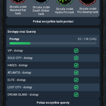
Strzala zrobił
Strzala zrobił
Strzala zrobił
Strzala zrobił
Mutated Rat
Death Striker
Pro Swamp task
Hydra Pro task
task
task
Pokaż wszystkie taski postaci
Dostępy oraz Questy
Postęp:
33 / 138 (24%)
VIP - dostęp
GOLD CITY - dostęp
HADES - dostęp
ATLANTIS - dostęp
ELITE - dostęp
LOST CITY - dostęp
DREAM ISLAND - dostęp
Pokaż wszystkie questy