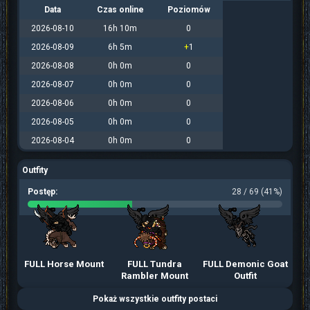
Data
Czas online
Poziomów
2026-08-10
16h 10m
0
2026-08-09
6h 5m
+
1
2026-08-08
0h 0m
0
2026-08-07
0h 0m
0
2026-08-06
0h 0m
0
2026-08-05
0h 0m
0
2026-08-04
0h 0m
0
Outfity
Postęp:
28 / 69 (41%)
FULL Horse Mount
FULL Tundra
FULL Demonic Goat
Rambler Mount
Outfit
Pokaż wszystkie outfity postaci