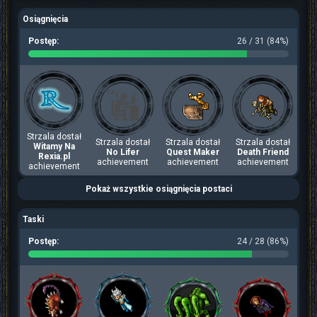
Osiągnięcia
Postęp:
26 / 31 (84%)
Strzala dostał
Strzala dostał
Strzala dostał
Strzala dostał
Witamy Na
No Lifer
Quest Maker
Death Friend
Rexia.pl
achievement
achievement
achievement
achievement
Pokaż wszystkie osiągnięcia postaci
Taski
Postęp:
24 / 28 (86%)