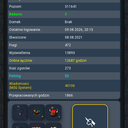
Poziom:
311641
Reborn:
8
Domek:
Brak
Ostatnie logowanie:
09.08.2026, 20:15
Stworzone:
08.08.2021
Fragi:
472
Wyświetlenia:
13893
Online łącznie:
12687 godzin
Ilość zgonów:
273
Fishing:
55
Wiadomości
40106
(MSG System):
Przepracowanych godzin:
1866
🦄