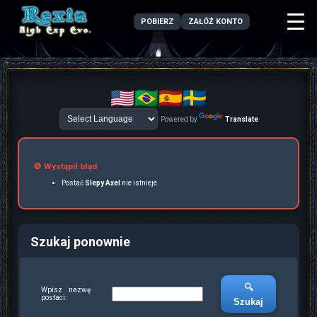
POBIERZ
ZAŁÓŻ KONTO
Powered by
Translate
🚫 Wystąpił błąd
Postać
Slepy Axel
nie istnieje.
Szukaj ponownie
🔍
Wpisz nazwę
postaci:
Szukaj