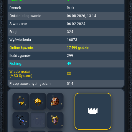
Reborn:
3
Domek:
Brak
Ostatnie logowanie:
06.08.2026, 13:14
Stworzone:
06.02.2024
Fragi:
324
Wyświetlenia:
16873
Online łącznie:
17499 godzin
Ilość zgonów:
299
Fishing:
49
Wiadomości
33
(MSG System):
Przepracowanych godzin:
514
👑