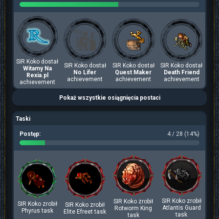
SIR Koko dostał
SIR Koko dostał
SIR Koko dostał
SIR Koko dostał
Witamy Na
No Lifer
Quest Maker
Death Friend
Rexia.pl
achievement
achievement
achievement
achievement
Pokaż wszystkie osiągnięcia postaci
Taski
Postęp:
4 / 28 (14%)
SIR Koko zrobił
SIR Koko zrobił
SIR Koko zrobił
SIR Koko zrobił
Atlantis Guard
Rotworm King
Phyrus task
Elite Efreet task
task
task