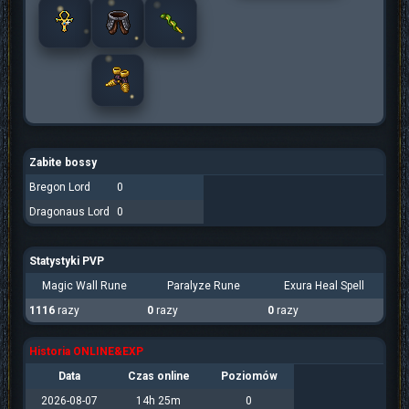
Zabite bossy
Bregon Lord
0
Dragonaus Lord
0
Statystyki PVP
Magic Wall Rune
Paralyze Rune
Exura Heal Spell
1116
razy
0
razy
0
razy
Historia ONLINE&EXP
Data
Czas online
Poziomów
2026-08-07
14h 25m
0