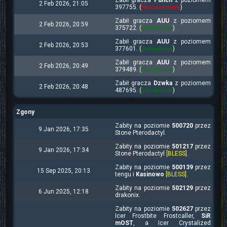
Zabił gracza
Punch
z poziomem
2 Feb 2026, 21:05
397755. (
)
Nieuzasadnione
Zabił gracza
AUU
z poziomem
2 Feb 2026, 20:59
375722. (
)
Uzasadnione
Zabił gracza
AUU
z poziomem
2 Feb 2026, 20:53
377601. (
)
Uzasadnione
Zabił gracza
AUU
z poziomem
2 Feb 2026, 20:49
379489. (
)
Uzasadnione
Zabił gracza
Dzwka
z poziomem
2 Feb 2026, 20:48
487695. (
)
Uzasadnione
Zgony
Zabity na poziomie
500720
przez
9 Jan 2026, 17:35
Stone Pterodactyl.
Zabity na poziomie
501217
przez
9 Jan 2026, 17:34
Stone Pterodactyl
[BLESS]
.
Zabity na poziomie
500139
przez
15 Sep 2025, 20:13
tengu i
Kasinowo
[BLESS]
.
Zabity na poziomie
502129
przez
6 Jun 2025, 12:18
drakonix.
Zabity na poziomie
502627
przez
Icer Frostbite Frostcaller,
SiR
mOST
, a Icer Crystalized