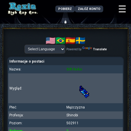
POBIERZ
ZAŁÓŻ KONTO
Powered by
Translate
Informacje o postaci
Nazwa:
SIR Koko
Wygląd:
Płeć:
Mężczyzna
Profesja:
Shinobi
Poziom:
502911