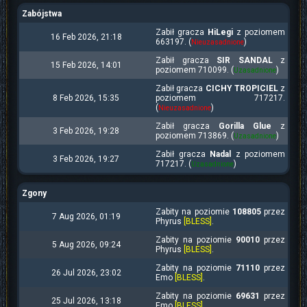
Zabójstwa
Zabił gracza
HiLegi
z poziomem
16 Feb 2026, 21:18
663197. (
)
Nieuzasadnione
Zabił gracza
SIR SANDAL
z
15 Feb 2026, 14:01
poziomem 710099. (
)
Uzasadnione
Zabił gracza
CICHY TROPICIEL
z
8 Feb 2026, 15:35
poziomem 717217.
(
)
Nieuzasadnione
Zabił gracza
Gorilla Glue
z
3 Feb 2026, 19:28
poziomem 713869. (
)
Uzasadnione
Zabił gracza
Nadal
z poziomem
3 Feb 2026, 19:27
717217. (
)
Uzasadnione
Zgony
Zabity na poziomie
108805
przez
7 Aug 2026, 01:19
Phyrus
[BLESS]
.
Zabity na poziomie
90010
przez
5 Aug 2026, 09:24
Phyrus
[BLESS]
.
Zabity na poziomie
71110
przez
26 Jul 2026, 23:02
Emo
[BLESS]
.
Zabity na poziomie
69631
przez
25 Jul 2026, 13:18
Emo
[BLESS]
.