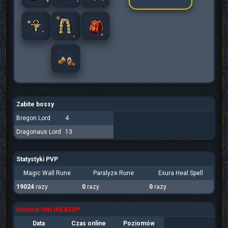
Zabite bossy
Bregon Lord
4
Dragonaus Lord
13
Statystyki PVP
Magic Wall Rune
Paralyze Rune
Exura Heal Spell
19024
razy
0
razy
0
razy
Historia ONLINE&EXP
Data
Czas online
Poziomów