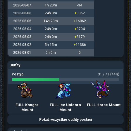
2026-08-07
1h 20m
-34
2026-08-06
24h 0m
+
3362
2026-08-05
14h 20m
+
16062
2026-08-04
24h 0m
+
3704
2026-08-03
24h 0m
+
3179
2026-08-02
5h 15m
+
11386
2026-08-01
0h 0m
0
Outfity
Postęp:
31 / 71 (44%)
FULL Kongra
FULL Ice Unicorn
FULL Horse Mount
Mount
Mount
Pokaż wszystkie outfity postaci