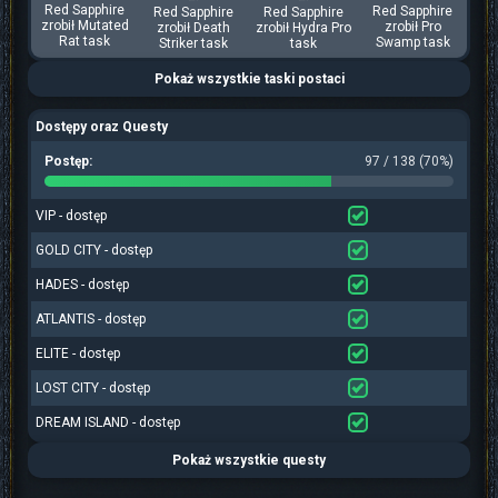
Red Sapphire
Red Sapphire
Red Sapphire
Red Sapphire
zrobił Mutated
zrobił Pro
zrobił Death
zrobił Hydra Pro
Rat task
Swamp task
Striker task
task
Pokaż wszystkie taski postaci
Dostępy oraz Questy
Postęp:
97 / 138 (70%)
VIP - dostęp
GOLD CITY - dostęp
HADES - dostęp
ATLANTIS - dostęp
ELITE - dostęp
LOST CITY - dostęp
DREAM ISLAND - dostęp
Pokaż wszystkie questy