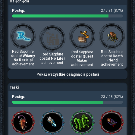
Osiągnięcia
Postęp:
27 / 31 (87%)
Red Sapphire
Red Sapphire
Red Sapphire
Red Sapphire
dostał
Witamy
dostał
Death
dostał
Quest
dostał
No Lifer
Na Rexia.pl
Friend
Maker
achievement
achievement
achievement
achievement
Pokaż wszystkie osiągnięcia postaci
Taski
Postęp:
23 / 28 (82%)