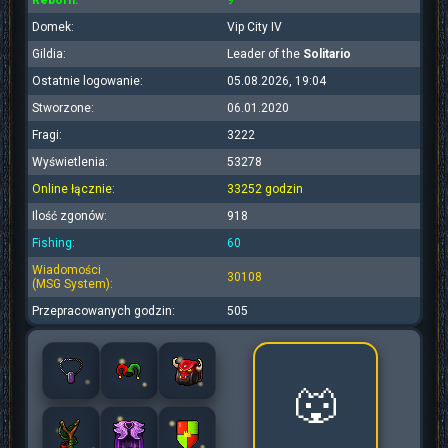
Reborn:
9
Domek:
Vip City IV
Gildia:
Leader of the
Solitario
Ostatnie logowanie:
05.08.2026, 19:04
Stworzone:
06.01.2020
Fragi:
3222
Wyświetlenia:
53278
Online łącznie:
33252 godzin
Ilość zgonów:
918
Fishing:
60
Wiadomości
30108
(MSG System):
Przepracowanych godzin:
505
🐺