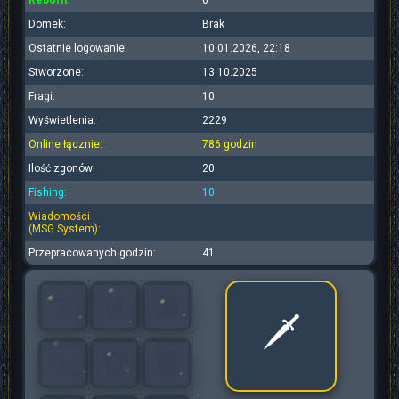
Reborn:
0
Domek:
Brak
Ostatnie logowanie:
10.01.2026, 22:18
Stworzone:
13.10.2025
Fragi:
10
Wyświetlenia:
2229
Online łącznie:
786 godzin
Ilość zgonów:
20
Fishing:
10
Wiadomości
(MSG System):
Przepracowanych godzin:
41
🗡️