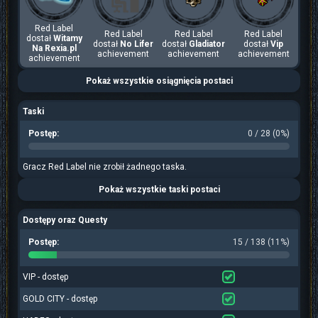
Red Label
Red Label
Red Label
Red Label
dostał
Witamy
dostał
No Lifer
dostał
Gladiator
dostał
Vip
Na Rexia.pl
achievement
achievement
achievement
achievement
Pokaż wszystkie osiągnięcia postaci
Taski
Postęp:
0 / 28 (0%)
Gracz Red Label nie zrobił żadnego taska.
Pokaż wszystkie taski postaci
Dostępy oraz Questy
Postęp:
15 / 138 (11%)
VIP - dostęp
GOLD CITY - dostęp