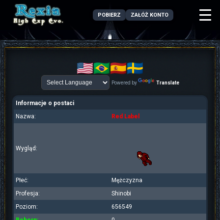
POBIERZ
ZAŁÓŻ KONTO
Powered by
Translate
Informacje o postaci
Nazwa:
Red Label
Wygląd:
Płeć:
Mężczyzna
Profesja:
Shinobi
Poziom:
656549