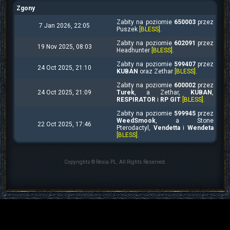
Zgony
Zabity na poziomie
650003
przez
7 Jan 2026, 22:05
Puszek
[BLESS]
.
Zabity na poziomie
602091
przez
19 Nov 2025, 08:03
Headhunter
[BLESS]
.
Zabity na poziomie
599407
przez
24 Oct 2025, 21:10
KUBAN
oraz Zethar
[BLESS]
.
Zabity na poziomie
600002
przez
24 Oct 2025, 21:09
Turek
, a Zethar,
KUBAN
,
RESPIRATOR
i
RP GIT
[BLESS]
.
Zabity na poziomie
599945
przez
WeedSmook
, a Stone
22 Oct 2025, 17:46
Pterodactyl,
Vendetta
i
Wendeta
[BLESS]
.
Copyrights © Rexia.PL. All Rights Reserved.