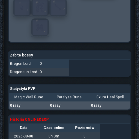
Zabite bossy
Bregon Lord
0
Dragonaus Lord
0
Statystyki PVP
Magic Wall Rune
Paralyze Rune
Exura Heal Spell
0
razy
0
razy
0
razy
Historia ONLINE&EXP
Data
Czas online
Poziomów
2026-08-08
0h 0m
0