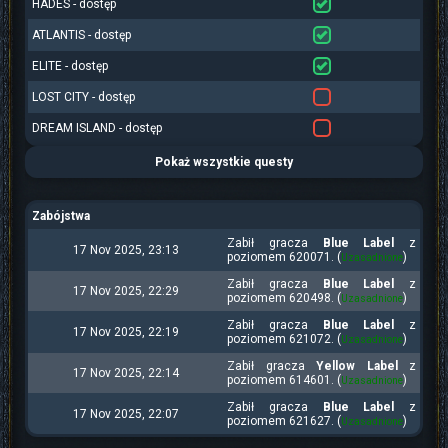
HADES - dostęp
ATLANTIS - dostęp
ELITE - dostęp
LOST CITY - dostęp
DREAM ISLAND - dostęp
Pokaż wszystkie questy
Zabójstwa
Zabił gracza
Blue Label
z
17 Nov 2025, 23:13
poziomem 620071. (
)
Uzasadnione
Zabił gracza
Blue Label
z
17 Nov 2025, 22:29
poziomem 620498. (
)
Uzasadnione
Zabił gracza
Blue Label
z
17 Nov 2025, 22:19
poziomem 621072. (
)
Uzasadnione
Zabił gracza
Yellow Label
z
17 Nov 2025, 22:14
poziomem 614601. (
)
Uzasadnione
Zabił gracza
Blue Label
z
17 Nov 2025, 22:07
poziomem 621627. (
)
Uzasadnione