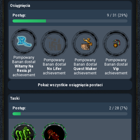
Osiągnięcia
Postęp:
9 / 31 (29%)
Pompowany
Pompowany
Pompowany
Pompowany
Banan dostał
Banan dostał
Banan dostał
Banan dostał
Witamy Na
No Lifer
Quest Maker
Vip
Rexia.pl
achievement
achievement
achievement
achievement
Pokaż wszystkie osiągnięcia postaci
Taski
Postęp:
2 / 28 (7%)