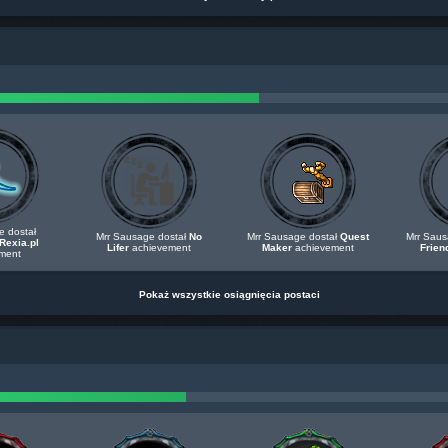
e dostał
Mrr Sausage dostał
No
Mrr Sausage dostał
Quest
Mrr Saus
Rexia.pl
Lifer
achievement
Maker
achievement
Frien
ment
Pokaż wszystkie osiągnięcia postaci