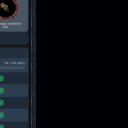
sage zrobił Emo
task
66 / 138 (48%)