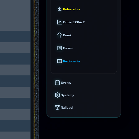
Pobieralnia
Gdzie EXP-ić?
Domki
Forum
Rexiopedia
Eventy
Systemy
Najlepsi