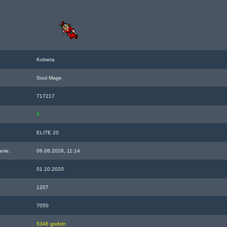
Kobieta
Soul Mage
717217
3
ELITE 20
anie:
06.08.2026, 11:14
01.10.2020
1207
7050
5346 godzin