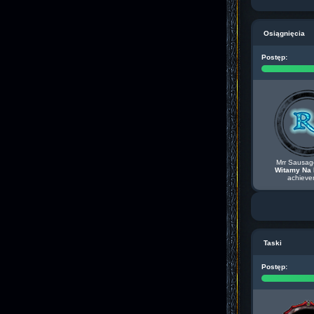
Osiągnięcia
Postęp:
Mrr Sausag
Witamy Na 
achieve
Taski
Postęp: