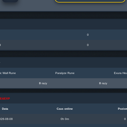
0
d
0
P
c Wall Rune
Paralyze Rune
Exura Hea
0
razy
0
razy
INE&EXP
Data
Czas online
Pozio
026-08-08
0h 0m
0