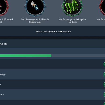
obił Mutated
Mrr Sausage zrobił Death
Mrr Sausage zrobił Hydra
Mrr Sau
ask
Striker task
Pro task
Pokaż wszystkie taski postaci
Questy
ostęp
p
stęp