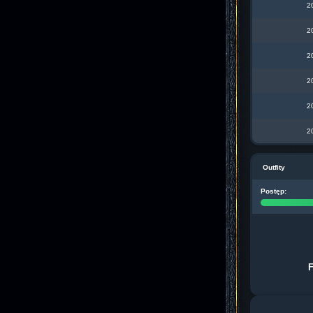
2
2
2
2
2
2
Outfity
Postęp: