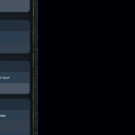
l Spell
mów