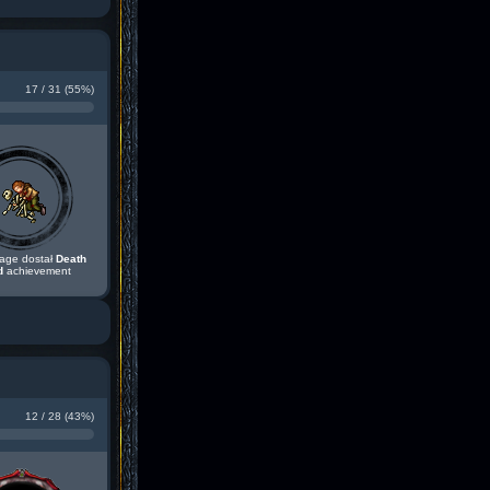
17 / 31 (55%)
age dostał
Death
d
achievement
12 / 28 (43%)