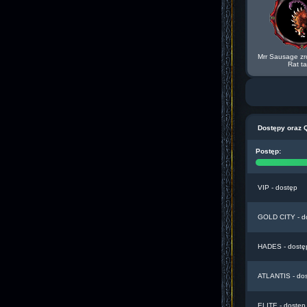
Mrr Sausage zr
Rat t
Dostępy oraz 
Postęp:
VIP - dostęp
GOLD CITY - d
HADES - dostę
ATLANTIS - do
ELITE - dostęp