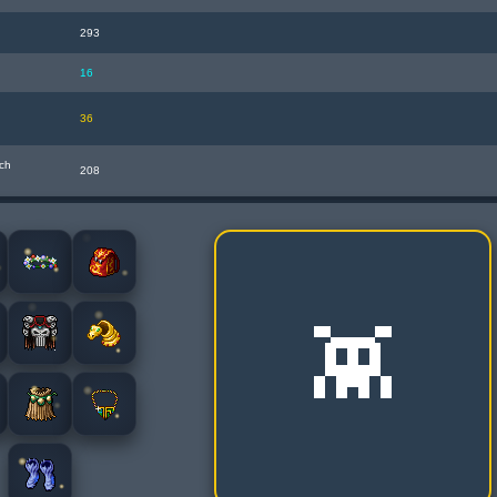
293
16
36
ch
208
👾