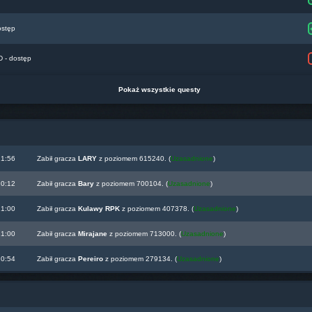
ostęp
- dostęp
Pokaż wszystkie questy
21:56
Zabił gracza
LARY
z poziomem 615240. (
Uzasadnione
)
20:12
Zabił gracza
Bary
z poziomem 700104. (
Uzasadnione
)
21:00
Zabił gracza
Kulawy RPK
z poziomem 407378. (
Uzasadnione
)
21:00
Zabił gracza
Mirajane
z poziomem 713000. (
Uzasadnione
)
20:54
Zabił gracza
Pereiro
z poziomem 279134. (
Uzasadnione
)