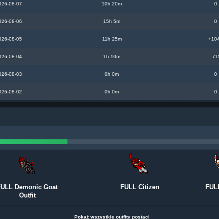
026-08-07
10h 20m
0
026-08-06
15h 5m
0
026-08-05
11h 25m
+
10
026-08-04
1h 10m
-71
026-08-03
0h 0m
0
026-08-02
0h 0m
0
FULL Demonic Goat
FULL Citizen
FUL
Outfit
Pokaż wszystkie outfity postaci