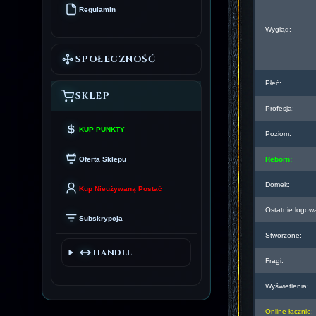
Regulamin
Wygląd:
SPOŁECZNOŚĆ
Płeć:
SKLEP
Profesja:
KUP PUNKTY
Poziom:
Oferta Sklepu
Reborn:
Domek:
Kup Nieużywaną Postać
Ostatnie logow
Subskrypcja
Stworzone:
HANDEL
Fragi:
Wyświetlenia:
Online łącznie: