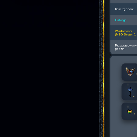
Ilość zgonów:
Fishing:
Wiadomości
(MSG System):
Przepracowany
godzin: