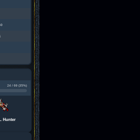
40
1
24 / 69 (35%)
L Hunter