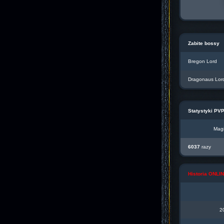
Zabite bossy
Bregon Lord
Dragonaus Lor
Statystyki PV
Magi
6037
razy
Historia ONL
2