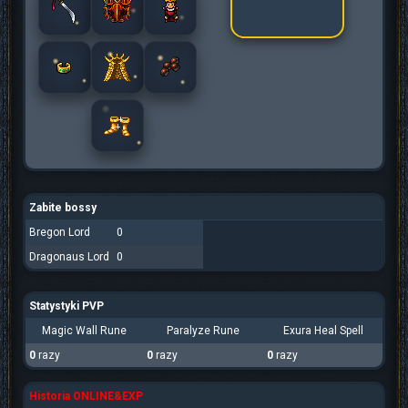
Zabite bossy
Bregon Lord
0
Dragonaus Lord
0
Statystyki PVP
Magic Wall Rune
Paralyze Rune
Exura Heal Spell
0
razy
0
razy
0
razy
Historia ONLINE&EXP