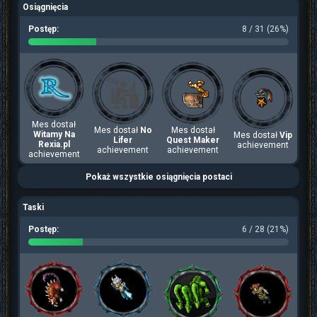
Osiągnięcia
Postęp:
8 / 31 (26%)
Mes dostał
Mes dostał
No
Mes dostał
Witamy Na
Mes dostał
Vip
Lifer
Quest Maker
Rexia.pl
achievement
achievement
achievement
achievement
Pokaż wszystkie osiągnięcia postaci
Taski
Postęp:
6 / 28 (21%)