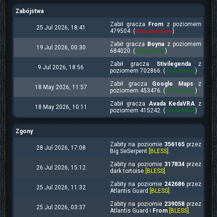
Zabójstwa
Zabił gracza
From
z poziomem
25 Jul 2026, 18:41
479504. (
)
Nieuzasadnione
Zabił gracza
Boyna
z poziomem
19 Jul 2026, 00:30
684020. (
)
Uzasadnione
Zabił gracza
Stivilegenda
z
9 Jul 2026, 18:56
poziomem 702866. (
)
Uzasadnione
Zabił gracza
Google Maps
z
18 May 2026, 11:57
poziomem 453476. (
)
Uzasadnione
Zabił gracza
Avada KedaVRA
z
18 May 2026, 10:11
poziomem 415242. (
)
Uzasadnione
Zgony
Zabity na poziomie
356165
przez
28 Jul 2026, 17:08
Big SeSerpent
[BLESS]
.
Zabity na poziomie
317834
przez
26 Jul 2026, 15:12
dark tortoise
[BLESS]
.
Zabity na poziomie
242686
przez
25 Jul 2026, 11:32
Atlantis Guard
[BLESS]
.
Zabity na poziomie
239058
przez
25 Jul 2026, 03:37
Atlantis Guard i
From
[BLESS]
.