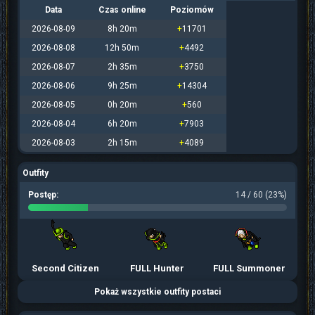
Data
Czas online
Poziomów
2026-08-09
8h 20m
+
11701
2026-08-08
12h 50m
+
4492
2026-08-07
2h 35m
+
3750
2026-08-06
9h 25m
+
14304
2026-08-05
0h 20m
+
560
2026-08-04
6h 20m
+
7903
2026-08-03
2h 15m
+
4089
Outfity
Postęp:
14 / 60 (23%)
Second Citizen
FULL Hunter
FULL Summoner
Pokaż wszystkie outfity postaci