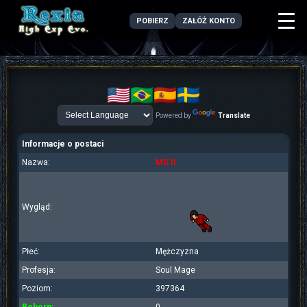
POBIERZ
ZAŁÓŻ KONTO
Powered by
Translate
Informacje o postaci
Nazwa:
MS II
Wygląd:
Płeć:
Mężczyzna
Profesja:
Soul Mage
Poziom:
397364