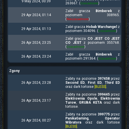
9 May 2024, 00:39
263667. (
)
Uzasadnione
Zabił gracza
Bimberek
z
29 Apr 2024, 01:14
poziomem 308965.
(
)
Nieuzasadnione
Zabił gracza
Hobab Warchangel
z
29 Apr 2024, 01:13
poziomem 304096. (
)
Uzasadnione
Zabił gracza
CO JEST CO JEST
26 Apr 2024, 23:25
CO JEST
z poziomem 355768.
(
)
Uzasadnione
Zabił gracza
Bimberek
z
26 Apr 2024, 23:24
poziomem 291364. (
)
Uzasadnione
Zgony
Zabity na poziomie
397458
przez
26 Apr 2024, 23:28
Second ED
,
First ED
,
Third ED
oraz dark tortoise
[BLESS]
.
Zabity na poziomie
399445
przez
Elektrownia Opole
,
Elektrownia
26 Apr 2024, 23:17
Turow
,
GRUBA KETA
oraz dark
tortoise.
Zabity na poziomie
399775
przez
PanikaGaming
,
Operator
26 Apr 2024, 00:27
Wibratora
oraz dark tortoise
[BLESS]
.