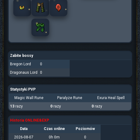
Zabite bossy
Bregon Lord
0
Dragonaus Lord
0
Statystyki PVP
Magic Wall Rune
Paralyze Rune
Exura Heal Spell
13
razy
0
razy
0
razy
Historia ONLINE&EXP
Data
Czas online
Poziomów
2026-08-07
0h 0m
0