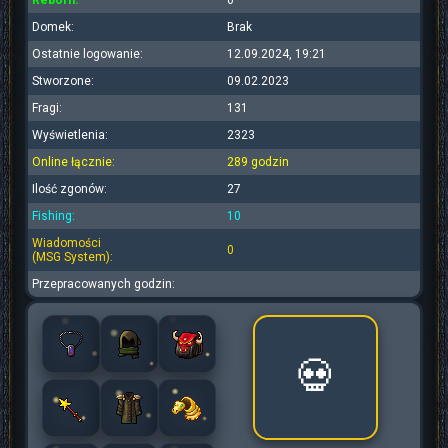
Reborn:
0
Domek:
Brak
Ostatnie logowanie:
12.09.2024, 19:21
Stworzone:
09.02.2023
Fragi:
131
Wyświetlenia:
2323
Online łącznie:
289 godzin
Ilość zgonów:
27
Fishing:
10
Wiadomości
0
(MSG System):
Przepracowanych godzin:
💀