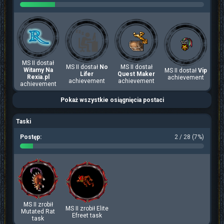
MS II dostał
MS II dostał
No
MS II dostał
Witamy Na
MS II dostał
Vip
Lifer
Quest Maker
Rexia.pl
achievement
achievement
achievement
achievement
Pokaż wszystkie osiągnięcia postaci
Taski
Postęp:
2 / 28 (7%)
MS II zrobił
MS II zrobił Elite
Mutated Rat
Efreet task
task