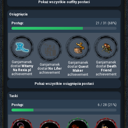
Pokaż wszystkie outfity postaci
Osiągnięcia
Postęp:
21 / 31 (68%)
Ganjamanek
Ganjamanek
Ganjamanek
Ganjamanek
dostał
Witamy
dostał
Death
dostał
Quest
dostał
No Lifer
Na Rexia.pl
Friend
Maker
achievement
achievement
achievement
achievement
Pokaż wszystkie osiągnięcia postaci
Taski
Postęp:
6 / 28 (21%)