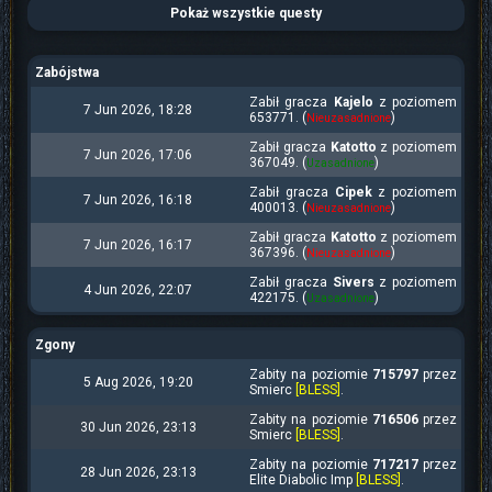
Pokaż wszystkie questy
Zabójstwa
Zabił gracza
Kajelo
z poziomem
7 Jun 2026, 18:28
653771. (
)
Nieuzasadnione
Zabił gracza
Katotto
z poziomem
7 Jun 2026, 17:06
367049. (
)
Uzasadnione
Zabił gracza
Cipek
z poziomem
7 Jun 2026, 16:18
400013. (
)
Nieuzasadnione
Zabił gracza
Katotto
z poziomem
7 Jun 2026, 16:17
367396. (
)
Nieuzasadnione
Zabił gracza
Sivers
z poziomem
4 Jun 2026, 22:07
422175. (
)
Uzasadnione
Zgony
Zabity na poziomie
715797
przez
5 Aug 2026, 19:20
Smierc
[BLESS]
.
Zabity na poziomie
716506
przez
30 Jun 2026, 23:13
Smierc
[BLESS]
.
Zabity na poziomie
717217
przez
28 Jun 2026, 23:13
Elite Diabolic Imp
[BLESS]
.