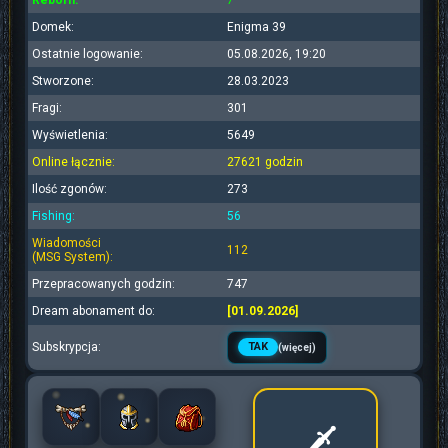
Reborn:
7
Domek:
Enigma 39
Ostatnie logowanie:
05.08.2026, 19:20
Stworzone:
28.03.2023
Fragi:
301
Wyświetlenia:
5649
Online łącznie:
27621 godzin
Ilość zgonów:
273
Fishing:
56
Wiadomości
112
(MSG System):
Przepracowanych godzin:
747
Dream abonament do:
[01.09.2026]
Subskrypcja:
TAK
(więcej)
🗡️