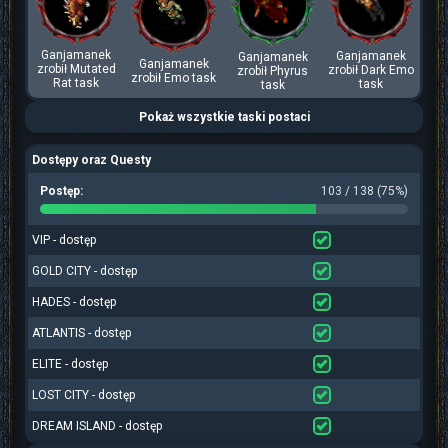
Ganjamanek
Ganjamanek
Ganjamanek
Ganjamanek
zrobił Mutated
zrobił Dark Emo
zrobił Phyrus
zrobił Emo task
Rat task
task
task
Pokaż wszystkie taski postaci
Dostępy oraz Questy
Postęp:
103 / 138 (75%)
VIP - dostęp
GOLD CITY - dostęp
HADES - dostęp
ATLANTIS - dostęp
ELITE - dostęp
LOST CITY - dostęp
DREAM ISLAND - dostęp