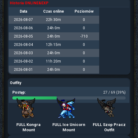
Historia ONLINE&EXP
Data
Czas online
Poziomów
2026-08-07
22h 30m
0
2026-08-06
24h 0m
0
2026-08-05
24h 0m
-710
2026-08-04
12h 15m
0
2026-08-03
24h 0m
0
2026-08-02
11h 20m
0
2026-08-01
24h 0m
0
Outfity
Postęp:
27 / 69 (39%)
FULL Kongra
FULL Ice Unicorn
FULL Szop Pracz
Mount
Mount
Outfit