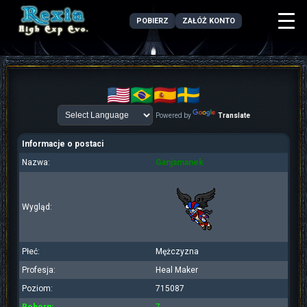
POBIERZ
ZAŁÓŻ KONTO
Powered by
Translate
Informacje o postaci
Nazwa:
Ganjamanek
Wygląd:
Płeć:
Mężczyzna
Profesja:
Heal Maker
Poziom:
715087