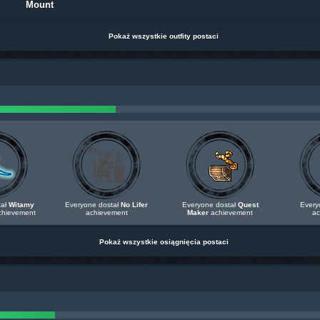
Mount
Pokaż wszystkie outfity postaci
tał
Witamy
Everyone dostał
No Lifer
Everyone dostał
Quest
Every
hievement
achievement
Maker
achievement
ac
Pokaż wszystkie osiągnięcia postaci