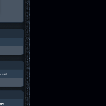
l Spell
mów