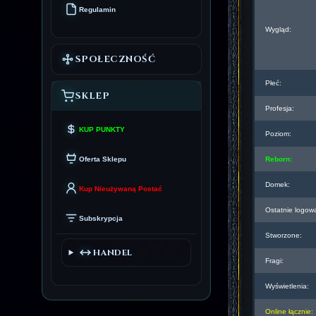
Regulamin
Wygląd:
SPOŁECZNOŚĆ
Płeć:
SKLEP
Profesja:
KUP PUNKTY
Poziom:
Oferta Sklepu
Reborn:
Domek:
Kup Nieużywaną Postać
Ostatnie logow
Subskrypcja
Stworzone:
HANDEL
Fragi:
Wyświetlenia:
Online łącznie: