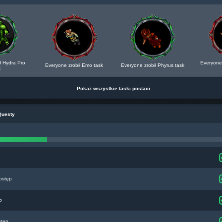
ł Hydra Pro
Everyone 
Everyone zrobił Emo task
Everyone zrobił Phyrus task
k
Pokaż wszystkie taski postaci
Questy
ostęp
p
stęp