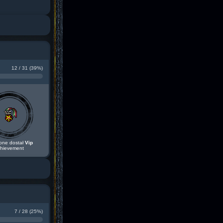
12 / 31 (39%)
one dostał
Vip
hievement
7 / 28 (25%)