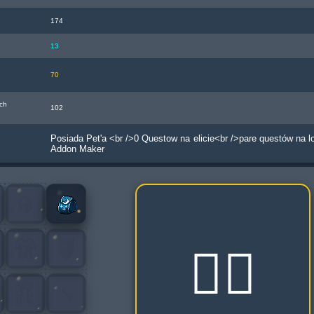
174
13
70
ch
102
Posiada Pet'a <br />0 Questow na elicie<br />pare questów na lo
Addon Maker
🧟‍♂️