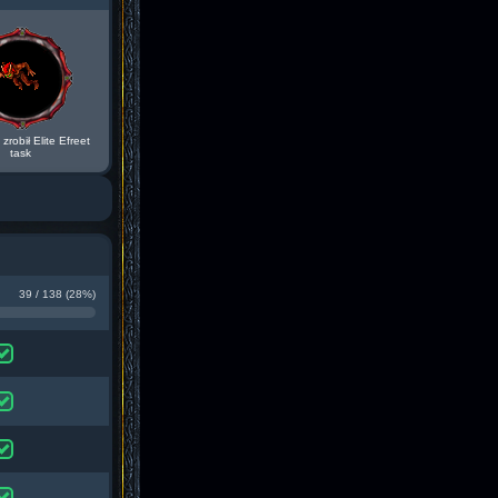
zrobił Elite Efreet
task
39 / 138 (28%)