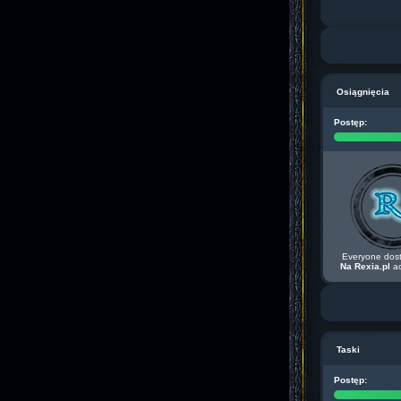
Osiągnięcia
Postęp:
Everyone dos
Na Rexia.pl
ac
Taski
Postęp: