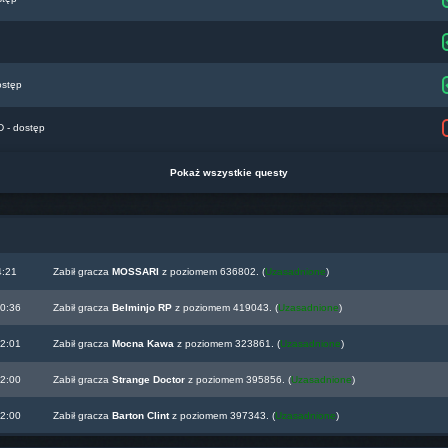
ostęp
- dostęp
Pokaż wszystkie questy
4:21
Zabił gracza
MOSSARI
z poziomem 636802. (
Uzasadnione
)
00:36
Zabił gracza
Belminjo RP
z poziomem 419043. (
Uzasadnione
)
22:01
Zabił gracza
Mocna Kawa
z poziomem 323861. (
Uzasadnione
)
22:00
Zabił gracza
Strange Doctor
z poziomem 395856. (
Uzasadnione
)
22:00
Zabił gracza
Barton Clint
z poziomem 397343. (
Uzasadnione
)