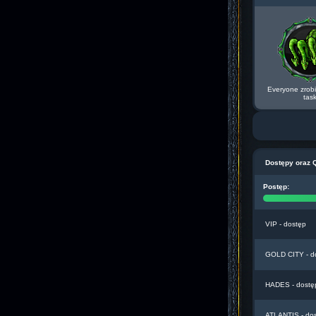
Everyone zrobi
tas
Dostępy oraz 
Postęp:
VIP - dostęp
GOLD CITY - d
HADES - dostę
ATLANTIS - do