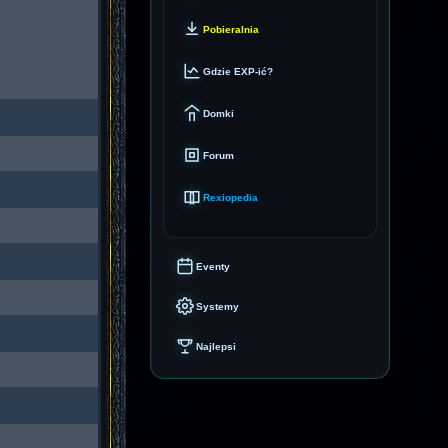
Pobieralnia
Gdzie EXP-ić?
Domki
Forum
Rexiopedia
Eventy
Systemy
Najlepsi