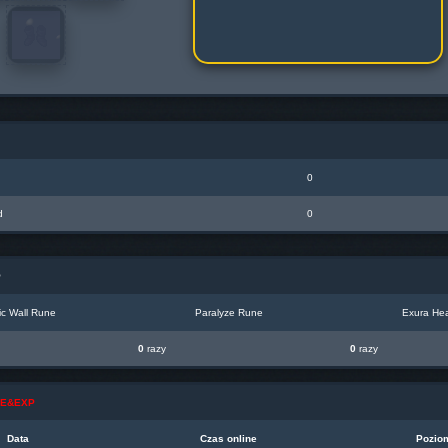
0
d
0
P
c Wall Rune
Paralyze Rune
Exura Hea
0
razy
0
razy
INE&EXP
Data
Czas online
Pozio