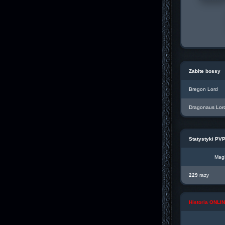
Zabite bossy
Bregon Lord
Dragonaus Lor
Statystyki PV
Magi
229
razy
Historia ONL