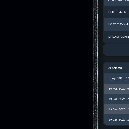
ELITE - dostęp
LOST CITY - d
DREAM ISLAND 
Zabójstwa
5 Apr 2025, 1
30 Mar 2025, 
19 Jan 2025, 
19 Jan 2025, 
19 Jan 2025, 