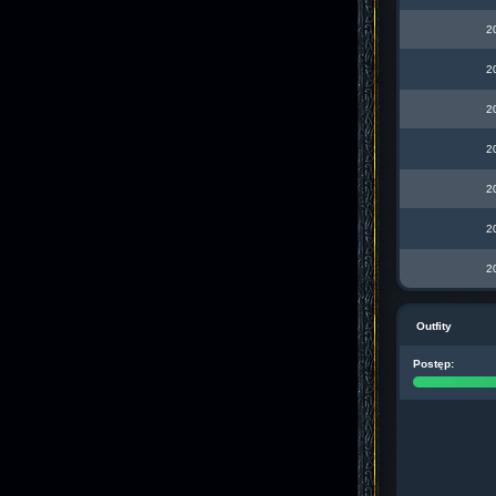
2
2
2
2
2
2
2
Outfity
Postęp: