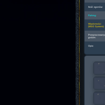
Ilość zgonów:
Fishing:
Wiadomości
(MSG System):
Przepracowany
godzin:
Opis: