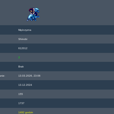
Mężczyzna
Shinobi
612012
2
Brak
anie:
13.03.2026, 23:06
13.12.2024
155
1737
1492 godzin