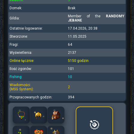
Reborn:
3
Domek:
Brak
Member of the
RANDOMY
Gildia:
JEBANE
Ostatnie logowanie:
17.04.2026, 20:38
Stworzone:
11.05.2025
Fragi:
64
Wyświetlenia:
2137
Online łącznie:
5150 godzin
Ilość zgonów:
101
Fishing:
10
Wiadomości
2
(MSG System):
Przepracowanych godzin:
394
🎯