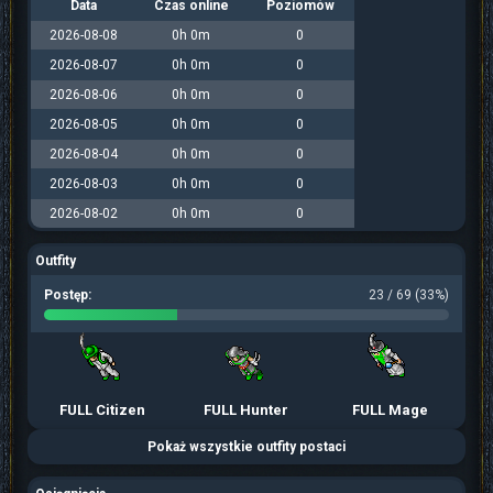
Data
Czas online
Poziomów
2026-08-08
0h 0m
0
2026-08-07
0h 0m
0
2026-08-06
0h 0m
0
2026-08-05
0h 0m
0
2026-08-04
0h 0m
0
2026-08-03
0h 0m
0
2026-08-02
0h 0m
0
Outfity
Postęp:
23 / 69 (33%)
FULL Citizen
FULL Hunter
FULL Mage
Pokaż wszystkie outfity postaci