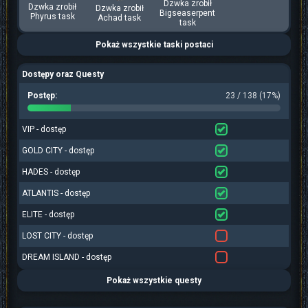
Dzwka zrobił
Dzwka zrobił
Dzwka zrobił
Bigseaserpent
Phyrus task
Achad task
task
Pokaż wszystkie taski postaci
Dostępy oraz Questy
Postęp:
23 / 138 (17%)
VIP - dostęp
GOLD CITY - dostęp
HADES - dostęp
ATLANTIS - dostęp
ELITE - dostęp
LOST CITY - dostęp
DREAM ISLAND - dostęp
Pokaż wszystkie questy