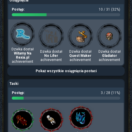
Osiągnięcia
Postęp:
10 / 31 (32%)
Dzwka dostał
Dzwka dostał
Dzwka dostał
Dzwka dostał
Witamy Na
No Lifer
Quest Maker
Gladiator
Rexia.pl
achievement
achievement
achievement
achievement
Pokaż wszystkie osiągnięcia postaci
Taski
Postęp:
3 / 28 (11%)