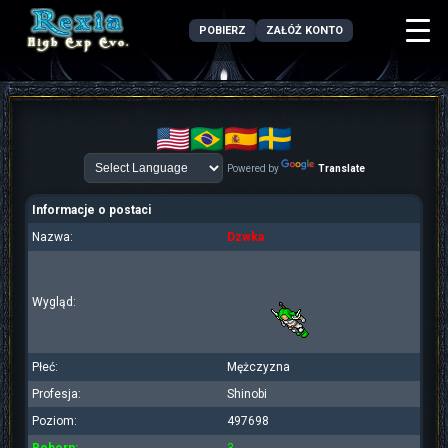
POBIERZ
ZAŁÓŻ KONTO
Powered by
Translate
Informacje o postaci
Nazwa:
Dzwka
Wygląd:
Płeć:
Mężczyzna
Profesja:
Shinobi
Poziom:
497698