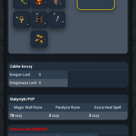
Zabite bossy
Bregon Lord
0
Dragonaus Lord
0
Statystyki PVP
Magic Wall Rune
Paralyze Rune
Exura Heal Spell
78
razy
0
razy
0
razy
Historia ONLINE&EXP