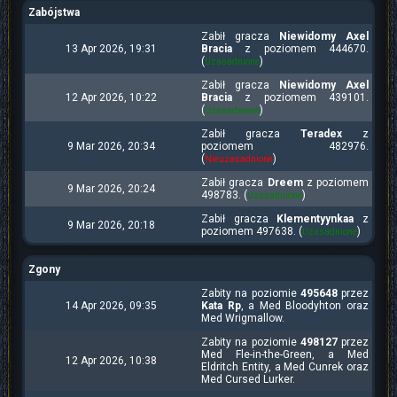
Zabójstwa
Zabił gracza
Niewidomy Axel
13 Apr 2026, 19:31
Bracia
z poziomem 444670.
(
)
Uzasadnione
Zabił gracza
Niewidomy Axel
12 Apr 2026, 10:22
Bracia
z poziomem 439101.
(
)
Uzasadnione
Zabił gracza
Teradex
z
9 Mar 2026, 20:34
poziomem 482976.
(
)
Nieuzasadnione
Zabił gracza
Dreem
z poziomem
9 Mar 2026, 20:24
498783. (
)
Uzasadnione
Zabił gracza
Klementyynkaa
z
9 Mar 2026, 20:18
poziomem 497638. (
)
Uzasadnione
Zgony
Zabity na poziomie
495648
przez
14 Apr 2026, 09:35
Kata Rp
, a Med Bloodyhton oraz
Med Wrigmallow.
Zabity na poziomie
498127
przez
Med Fle-in-the-Green, a Med
12 Apr 2026, 10:38
Eldritch Entity, a Med Cunrek oraz
Med Cursed Lurker.