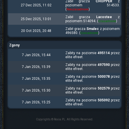
Zabił gracza
CHOPPER
z
27 Dec 2025, 11:02
poziomem 514533.
(
)
Nieuzasadnione
Zabił gracza
Lacostee
z
25 Dec 2025, 13:01
poziomem 514094. (
)
Uzasadnione
Zabił gracza
Smalec
z poziomem
20 Oct 2025, 20:48
496580. (
)
Uzasadnione
Zgony
Zabity na poziomie
495114
przez
7 Jan 2026, 15:44
elite efreet.
Zabity na poziomie
497590
przez
7 Jan 2026, 15:39
elite efreet.
Zabity na poziomie
500078
przez
7 Jan 2026, 15:35
elite efreet.
Zabity na poziomie
502579
przez
7 Jan 2026, 15:30
elite efreet.
Zabity na poziomie
505092
przez
7 Jan 2026, 15:25
elite efreet.
Copyrights © Rexia.PL. All Rights Reserved.