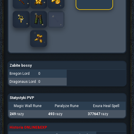
Zabite bossy
Bregon Lord
0
Dragonaus Lord
0
Statystyki PVP
Magic Wall Rune
Paralyze Rune
Exura Heal Spell
249
razy
493
razy
377647
razy
Historia ONLINE&EXP