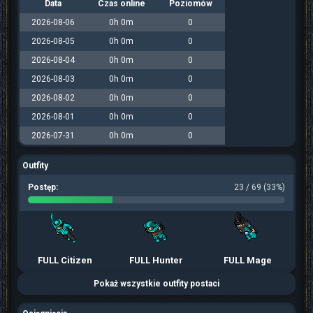
Data
Czas online
Poziomów
2026-08-06
0h 0m
0
2026-08-05
0h 0m
0
2026-08-04
0h 0m
0
2026-08-03
0h 0m
0
2026-08-02
0h 0m
0
2026-08-01
0h 0m
0
2026-07-31
0h 0m
0
Outfity
Postęp:
23 / 69 (33%)
FULL Citizen
FULL Hunter
FULL Mage
Pokaż wszystkie outfity postaci