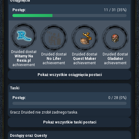
Osiągnięcia
Postęp:
11 / 31 (35%)
Druided dostał
Druided dostał
Druided dostał
Druided dostał
Witamy Na
No Lifer
Quest Maker
Gladiator
Rexia.pl
achievement
achievement
achievement
achievement
Pokaż wszystkie osiągnięcia postaci
Taski
Postęp:
0 / 28 (0%)
Gracz Druided nie zrobił żadnego taska.
Pokaż wszystkie taski postaci
Dostępy oraz Questy