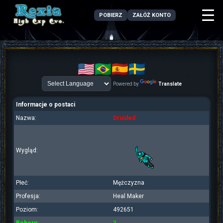
POBIERZ
ZAŁÓŻ KONTO
Powered by
Translate
Informacje o postaci
Nazwa:
Druided
Wygląd:
Płeć:
Mężczyzna
Profesja:
Heal Maker
Poziom:
492651