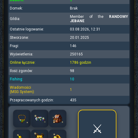
Reborn:
3
Domek:
Brak
Member of the
RANDOMY
Gildia:
JEBANE
Ostatnie logowanie:
03.08.2026, 12:31
Stworzone:
20.01.2025
Fragi:
146
Wyświetlenia:
250165
Online łącznie:
1786 godzin
Ilość zgonów:
98
Fishing:
10
Wiadomości
1
(MSG System):
Przepracowanych godzin:
435
⚔️