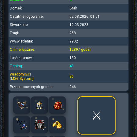
Reborn:
5
Domek:
Brak
Ostatnie logowanie:
02.08.2026, 01:51
Stworzone:
12.03.2023
Fragi:
258
Wyświetlenia:
9902
Online łącznie:
12897 godzin
Ilość zgonów:
150
Fishing:
48
Wiadomości
96
(MSG System):
Przepracowanych godzin:
246
⚔️