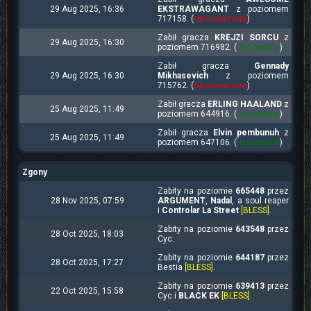
29 Aug 2025, 16:36
EKSTRAWAGANT
z poziomem
717158. (
)
Nieuzasadnione
Zabił gracza
KREJZI SORCU
z
29 Aug 2025, 16:30
poziomem 716982. (
)
Uzasadnione
Zabił gracza
Gennady
29 Aug 2025, 16:30
Mikhasevich
z poziomem
715762. (
)
Nieuzasadnione
Zabił gracza
ERLING HAALAND
z
25 Aug 2025, 11:49
poziomem 644916. (
)
Uzasadnione
Zabił gracza
Elvin pembunuh
z
25 Aug 2025, 11:49
poziomem 647106. (
)
Uzasadnione
Zgony
Zabity na poziomie
665448
przez
28 Nov 2025, 07:59
ARGUMENT
,
Nadal
, a soul reaper
i
Controlar La Street
[BLESS]
.
Zabity na poziomie
643548
przez
28 Oct 2025, 18:03
Cyc.
Zabity na poziomie
644187
przez
28 Oct 2025, 17:27
Bestia
[BLESS]
.
Zabity na poziomie
639413
przez
22 Oct 2025, 15:58
Cyc i
BLACK EK
[BLESS]
.