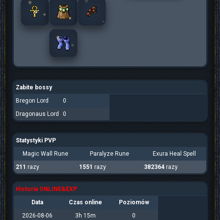
Zabite bossy
Bregon Lord
0
Dragonaus Lord
0
Statystyki PVP
Magic Wall Rune
Paralyze Rune
Exura Heal Spell
211
razy
1551
razy
382364
razy
Historia ONLINE&EXP
Data
Czas online
Poziomów
2026-08-06
3h 15m
0