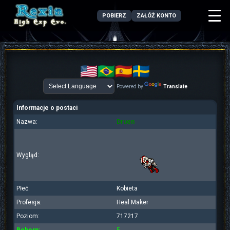
POBIERZ
ZAŁÓŻ KONTO
Powered by
Translate
Informacje o postaci
Nazwa:
Druen
Wygląd:
Płeć:
Kobieta
Profesja:
Heal Maker
Poziom:
717217