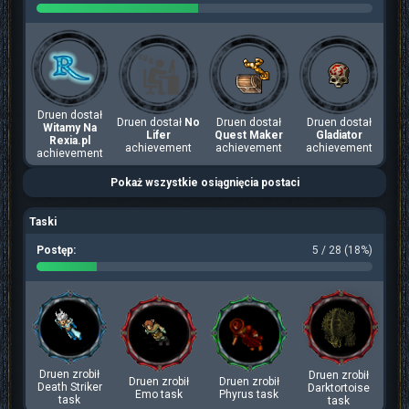
Druen dostał
Druen dostał
No
Druen dostał
Druen dostał
Witamy Na
Lifer
Quest Maker
Gladiator
Rexia.pl
achievement
achievement
achievement
achievement
Pokaż wszystkie osiągnięcia postaci
Taski
Postęp:
5 / 28 (18%)
Druen zrobił
Druen zrobił
Druen zrobił
Druen zrobił
Death Striker
Darktortoise
Emo task
Phyrus task
task
task