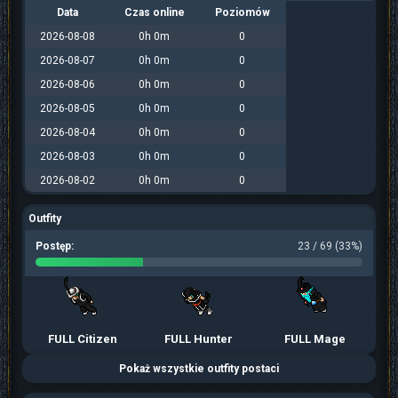
Data
Czas online
Poziomów
2026-08-08
0h 0m
0
2026-08-07
0h 0m
0
2026-08-06
0h 0m
0
2026-08-05
0h 0m
0
2026-08-04
0h 0m
0
2026-08-03
0h 0m
0
2026-08-02
0h 0m
0
Outfity
Postęp:
23 / 69 (33%)
FULL Citizen
FULL Hunter
FULL Mage
Pokaż wszystkie outfity postaci