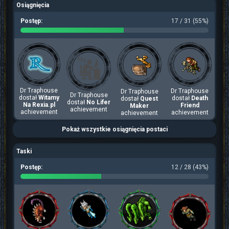
Osiągnięcia
Postęp:
17 / 31 (55%)
Dr Traphouse
Dr Traphouse
Dr Traphouse
Dr Traphouse
dostał
Witamy
dostał
Death
dostał
Quest
dostał
No Lifer
Na Rexia.pl
Friend
Maker
achievement
achievement
achievement
achievement
Pokaż wszystkie osiągnięcia postaci
Taski
Postęp:
12 / 28 (43%)