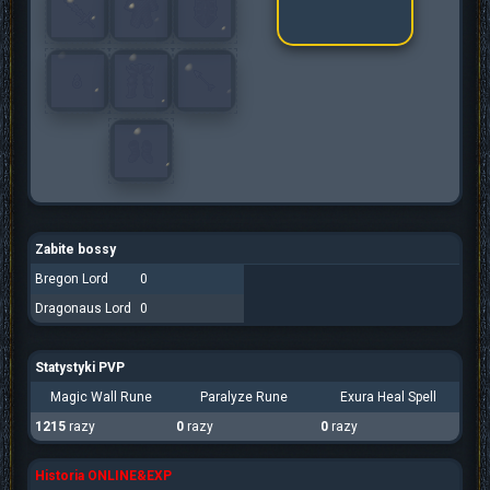
Zabite bossy
Bregon Lord
0
Dragonaus Lord
0
Statystyki PVP
Magic Wall Rune
Paralyze Rune
Exura Heal Spell
1215
razy
0
razy
0
razy
Historia ONLINE&EXP