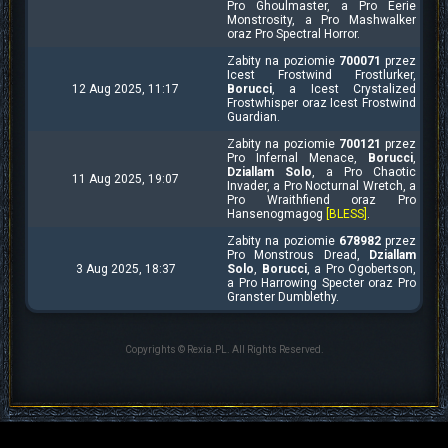
Pro Ghoulmaster, a Pro Eerie
Monstrosity, a Pro Mashwalker
oraz Pro Spectral Horror.
Zabity na poziomie
700071
przez
Icest Frostwind Frostlurker,
12 Aug 2025, 11:17
Borucci
, a Icest Crystalized
Frostwhisper oraz Icest Frostwind
Guardian.
Zabity na poziomie
700121
przez
Pro Infernal Menace,
Borucci
,
Dziallam Solo
, a Pro Chaotic
11 Aug 2025, 19:07
Invader, a Pro Nocturnal Wretch, a
Pro Wraithfiend oraz Pro
Hansenogmagog
[BLESS]
.
Zabity na poziomie
678982
przez
Pro Monstrous Dread,
Dziallam
3 Aug 2025, 18:37
Solo
,
Borucci
, a Pro Ogobertson,
a Pro Harrowing Specter oraz Pro
Granster Dumblethy.
Copyrights © Rexia.PL. All Rights Reserved.