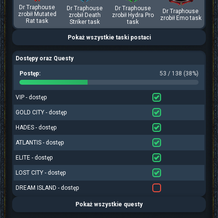
Dr Traphouse
Dr Traphouse
Dr Traphouse
Dr Traphouse
zrobił Mutated
zrobił Death
zrobił Hydra Pro
zrobił Emo task
Rat task
Striker task
task
Pokaż wszystkie taski postaci
Dostępy oraz Questy
Postęp:
53 / 138 (38%)
VIP - dostęp
GOLD CITY - dostęp
HADES - dostęp
ATLANTIS - dostęp
ELITE - dostęp
LOST CITY - dostęp
DREAM ISLAND - dostęp
Pokaż wszystkie questy