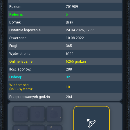
Poziom:
701989
Reborn:
5
Domek:
Brak
Ostatnie logowanie:
24.04.2026, 07:55
Stworzone:
10.08.2022
Fragi:
365
Wyświetlenia:
6111
Online łącznie:
6265 godzin
Ilość zgonów:
288
Fishing:
32
Wiadomości
10
(MSG System):
Przepracowanych godzin:
204
🏹