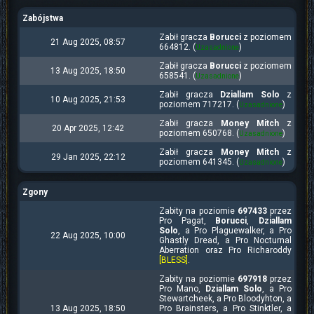
Zabójstwa
Zabił gracza
Borucci
z poziomem
21 Aug 2025, 08:57
664812. (
)
Uzasadnione
Zabił gracza
Borucci
z poziomem
13 Aug 2025, 18:50
658541. (
)
Uzasadnione
Zabił gracza
Dziallam Solo
z
10 Aug 2025, 21:53
poziomem 717217. (
)
Uzasadnione
Zabił gracza
Money Mitch
z
20 Apr 2025, 12:42
poziomem 650768. (
)
Uzasadnione
Zabił gracza
Money Mitch
z
29 Jan 2025, 22:12
poziomem 641345. (
)
Uzasadnione
Zgony
Zabity na poziomie
697433
przez
Pro Pagat,
Borucci
,
Dziallam
Solo
, a Pro Plaguewalker, a Pro
22 Aug 2025, 10:00
Ghastly Dread, a Pro Nocturnal
Aberration oraz Pro Richaroddy
[BLESS]
.
Zabity na poziomie
697918
przez
Pro Mano,
Dziallam Solo
, a Pro
Stewartcheek, a Pro Bloodyhton, a
13 Aug 2025, 18:50
Pro Brainsters, a Pro Stinktler, a