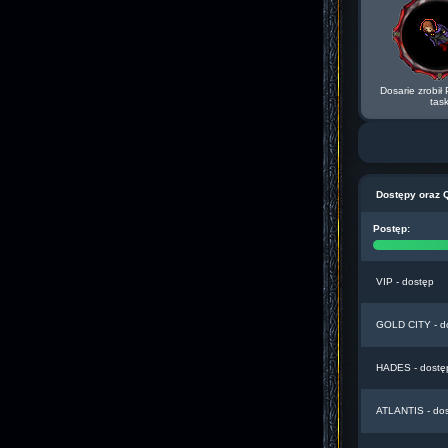
Dosarie zrobi
tas
Dostępy oraz 
Postęp:
VIP - dostęp
GOLD CITY - d
HADES - dostę
ATLANTIS - do