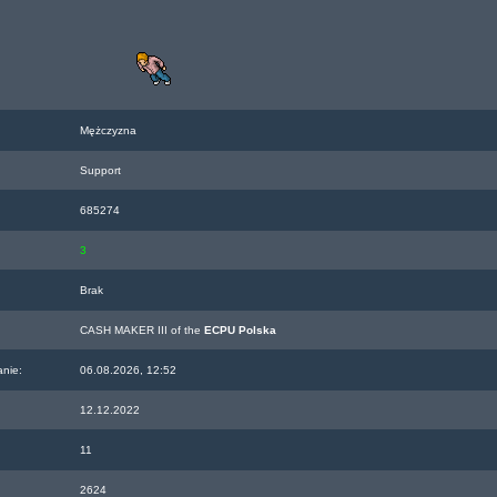
Mężczyzna
Support
685274
3
Brak
CASH MAKER III of the
ECPU Polska
anie:
06.08.2026, 12:52
12.12.2022
11
2624