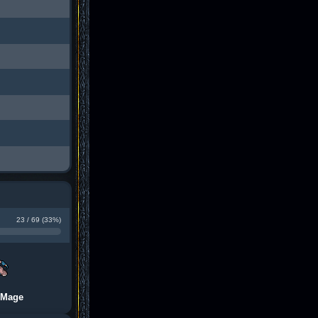
23 / 69 (33%)
 Mage