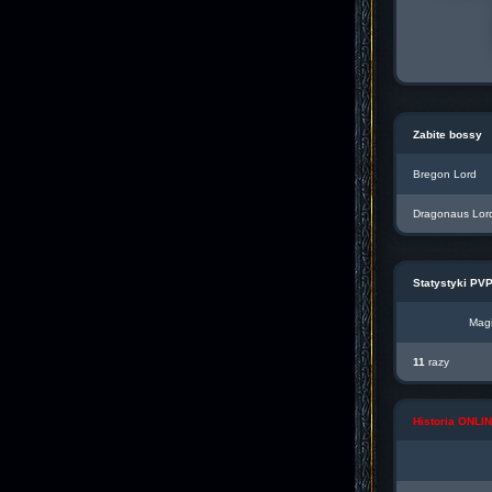
Zabite bossy
Bregon Lord
Dragonaus Lor
Statystyki PV
Magi
11
razy
Historia ONL