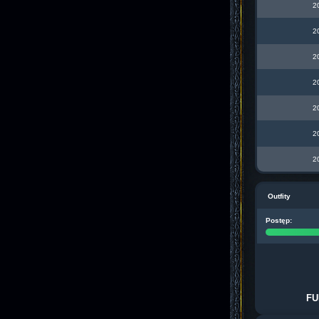
2
2
2
2
2
2
2
Outfity
Postęp:
FU