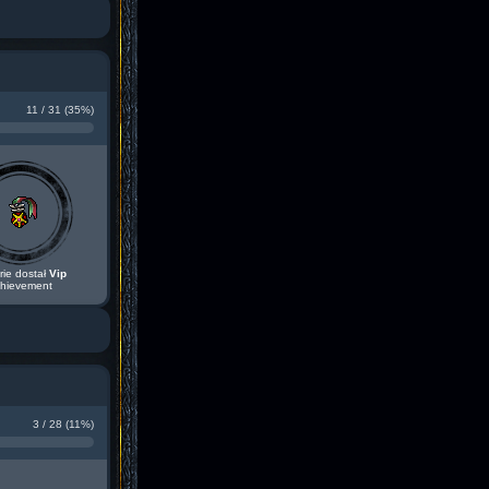
11 / 31 (35%)
rie dostał
Vip
hievement
3 / 28 (11%)