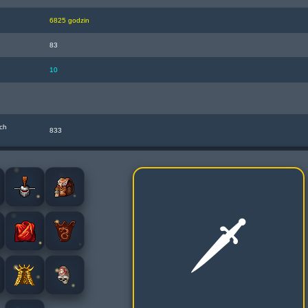
6825 godzin
83
10
ch
833
🗡️