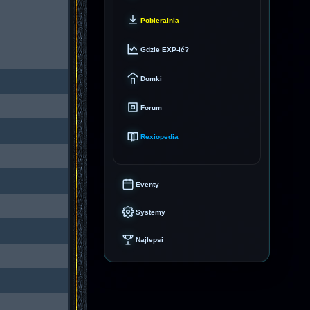
Pobieralnia
Gdzie EXP-ić?
Domki
Forum
Rexiopedia
Eventy
Systemy
Najlepsi