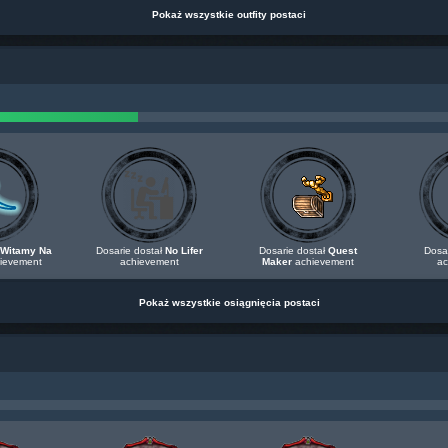
Pokaż wszystkie outfity postaci
Witamy Na
Dosarie dostał
No Lifer
Dosarie dostał
Quest
Dosa
ievement
achievement
Maker
achievement
ac
Pokaż wszystkie osiągnięcia postaci