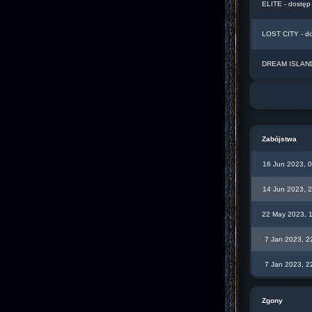
ELITE - dostęp
LOST CITY - d
DREAM ISLAND 
Zabójstwa
16 Jun 2023, 
14 Jun 2023, 
22 May 2023, 
7 Jan 2023, 2
7 Jan 2023, 2
Zgony