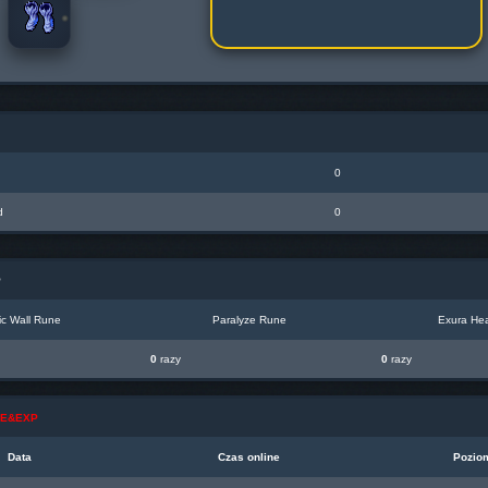
0
d
0
P
c Wall Rune
Paralyze Rune
Exura Hea
0
razy
0
razy
INE&EXP
Data
Czas online
Pozio