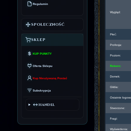
Regulamin
Wygląd:
SPOŁECZNOŚĆ
Płeć:
SKLEP
Profesja:
KUP PUNKTY
Poziom:
Oferta Sklepu
Reborn:
Domek:
Kup Nieużywaną Postać
Gildia:
Subskrypcja
Ostatnie logow
HANDEL
Stworzone:
Fragi:
Wyświetlenia: