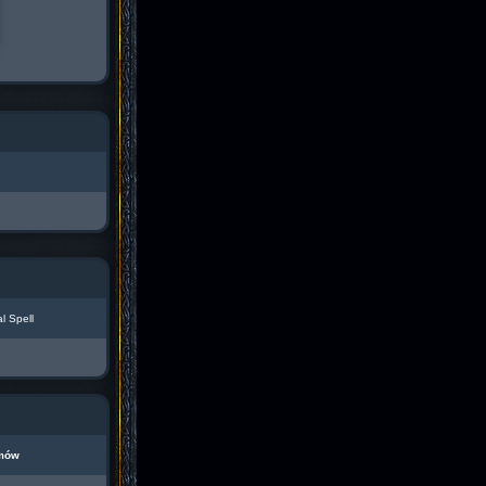
l Spell
mów