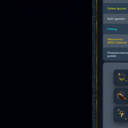
Online łącznie:
Ilość zgonów:
Fishing:
Wiadomości
(MSG System):
Przepracowany
godzin: