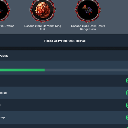
ł Pro Swamp
Dosarie zrobił Rotworm King
Dosarie zrobił Dark Power
k
task
Ranger task
Pokaż wszystkie taski postaci
Questy
ostęp
p
stęp