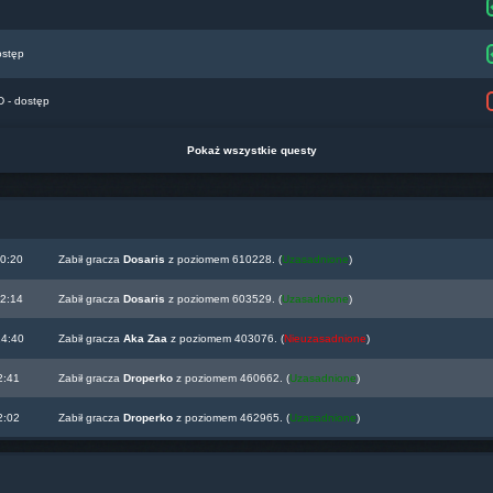
ostęp
- dostęp
Pokaż wszystkie questy
00:20
Zabił gracza
Dosaris
z poziomem 610228. (
Uzasadnione
)
22:14
Zabił gracza
Dosaris
z poziomem 603529. (
Uzasadnione
)
14:40
Zabił gracza
Aka Zaa
z poziomem 403076. (
Nieuzasadnione
)
2:41
Zabił gracza
Droperko
z poziomem 460662. (
Uzasadnione
)
2:02
Zabił gracza
Droperko
z poziomem 462965. (
Uzasadnione
)