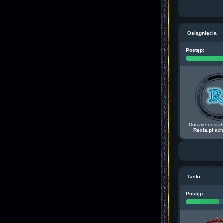
Osiągnięcia
Postęp:
Dosarie dostał
Rexia.pl
ach
Taski
Postęp: