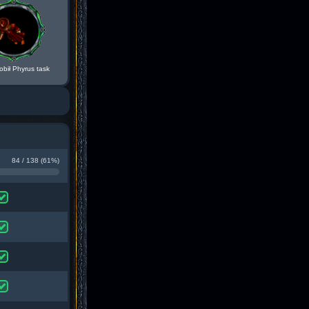
obił Phyrus task
84 / 138 (61%)