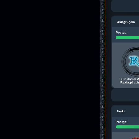
Osiągnięcia
Postęp:
Cure dostał
W
Rexia.pl
ach
Taski
Postęp: