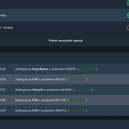
ostęp
- dostęp
Pokaż wszystkie questy
3:46
Zabił gracza
King Bialas
z poziomem 550267. (
Uzasadnione
)
8:59
Zabił gracza
CYA
z poziomem 607167. (
Uzasadnione
)
8:57
Zabił gracza
Yokushi
z poziomem 601065. (
Uzasadnione
)
8:56
Zabił gracza
CYA
z poziomem 607769. (
Uzasadnione
)
8:54
Zabił gracza
CYA
z poziomem 608372. (
Uzasadnione
)