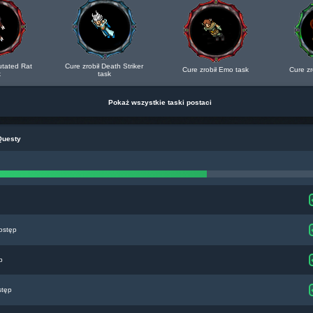
utated Rat
Cure zrobił Death Striker
Cure zrobił Emo task
Cure zr
k
task
Pokaż wszystkie taski postaci
Questy
ostęp
p
stęp