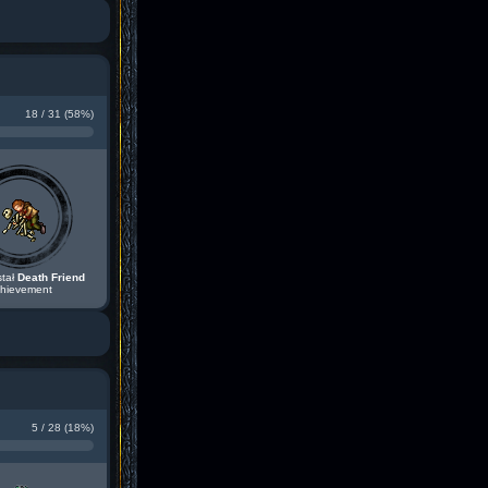
18 / 31 (58%)
stał
Death Friend
hievement
5 / 28 (18%)