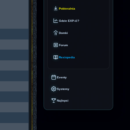
Pobieralnia
Gdzie EXP-ić?
Domki
Forum
Rexiopedia
Eventy
Systemy
Najlepsi