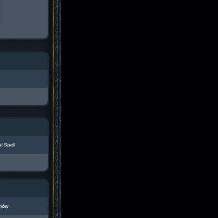
l Spell
mów