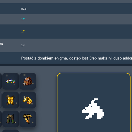
516
17
17
ch
14
Postać z domkiem enigma, dostęp lost 3reb maks lvl dużo addon
🐲