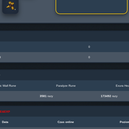
0
d
0
P
c Wall Rune
Paralyze Rune
Exura Hea
3581
razy
173492
razy
INE&EXP
Data
Czas online
Pozio