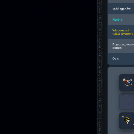
Ilość zgonów:
Fishing:
Wiadomości
(MSG System):
Przepracowany
godzin:
Opis: