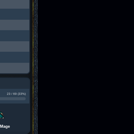
23 / 69 (33%)
 Mage