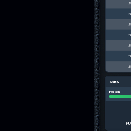
2
2
2
2
2
2
2
Outfity
Postęp:
FU