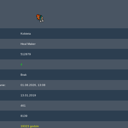
Kobieta
Heal Maker
512879
4
Brak
anie:
01.08.2026, 13:08
13.01.2019
461
8139
19323 godzin