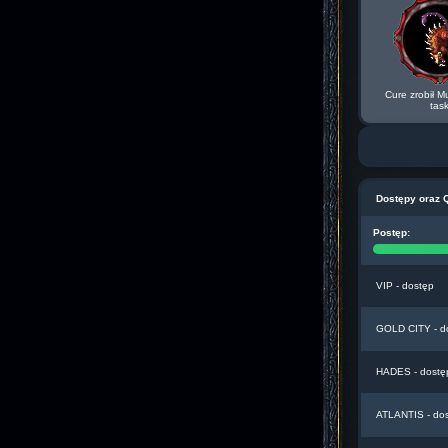
Cure zrobił M
tas
Dostępy oraz 
Postęp:
VIP - dostęp
GOLD CITY - d
HADES - dostę
ATLANTIS - do