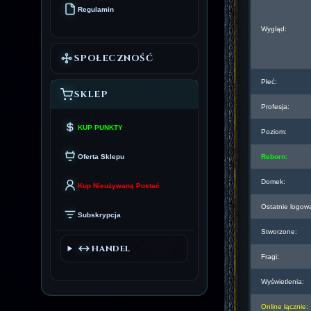
Regulamin
Wygląd:
SPOŁECZNOŚĆ
Płeć:
SKLEP
Profesja:
KUP PUNKTY
Poziom:
Oferta Sklepu
Reborn:
Domek:
Kup Nieużywaną Postać
Ostatnie logow
Subskrypcja
Stworzone:
HANDEL
Fragi:
Wyświetlenia:
Online łącznie: