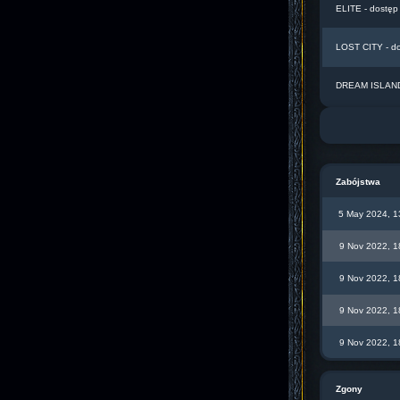
ELITE - dostęp
LOST CITY - d
DREAM ISLAND 
Zabójstwa
5 May 2024, 1
9 Nov 2022, 1
9 Nov 2022, 1
9 Nov 2022, 1
9 Nov 2022, 1
Zgony