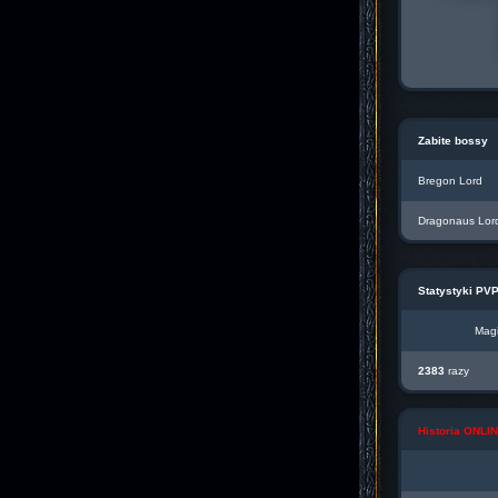
Zabite bossy
Bregon Lord
Dragonaus Lor
Statystyki PV
Magi
2383
razy
Historia ONL