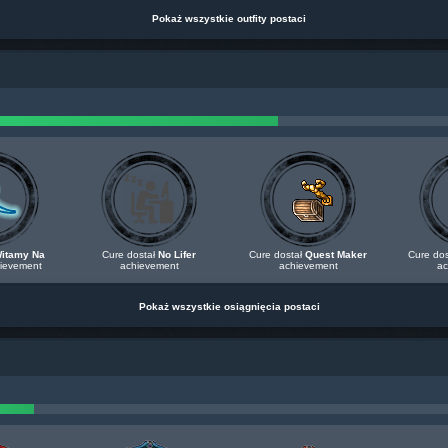
Pokaż wszystkie outfity postaci
itamy Na
Cure dostał
No Lifer
Cure dostał
Quest Maker
Cure do
ievement
achievement
achievement
ac
Pokaż wszystkie osiągnięcia postaci