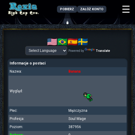
POBIERZ
ZAŁÓŻ KONTO
Powered by
Translate
Informacje o postaci
Nazwa:
Banana
Wygląd:
Płeć:
Mężczyzna
Profesja:
Soul Mage
Poziom:
387956