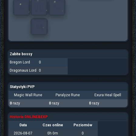
Zabite bossy
Bregon Lord
0
Dragonaus Lord
0
Statystyki PVP
Magic Wall Rune
Paralyze Rune
Exura Heal Spell
0
razy
0
razy
0
razy
Historia ONLINE&EXP
Data
Czas online
Poziomów
2026-08-07
0h 0m
0