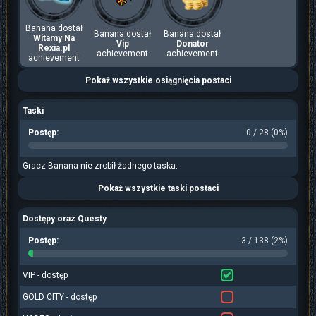
Banana dostał
Banana dostał
Banana dostał
Witamy Na
Vip
Donator
Rexia.pl
achievement
achievement
achievement
Pokaż wszystkie osiągnięcia postaci
Taski
Postęp:
0 / 28 (0%)
Gracz Banana nie zrobił żadnego taska.
Pokaż wszystkie taski postaci
Dostępy oraz Questy
Postęp:
3 / 138 (2%)
VIP - dostęp
GOLD CITY - dostęp