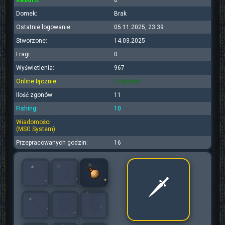
Reborn:
0
Domek:
Brak
Ostatnie logowanie:
05.11.2025, 23:39
Stworzone:
14.03.2025
Fragi:
0
Wyświetlenia:
967
Online łącznie:
24 godzin
Ilość zgonów:
11
Fishing:
10
Wiadomości
(MSG System):
Przepracowanych godzin:
16
🗡️