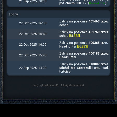
21 Sep 2025, 00:30
poziomem 308117. (
)
Uzasadnione
Zgony
Zabity na poziomie
401463
przez
22 Oct 2025, 16:50
achad.
Zabity na poziomie
401769
przez
22 Oct 2025, 16:49
achad
[BLESS]
.
Zabity na poziomie
400365
przez
22 Oct 2025, 16:09
Headhunter
[BLESS]
.
Zabity na poziomie
400183
przez
22 Oct 2025, 15:43
Headhunter.
Zabity na poziomie
310887
przez
22 Sep 2025, 14:39
Michal Ma Sterczulki
oraz dark
tortoise.
Copyrights © Rexia.PL. All Rights Reserved.