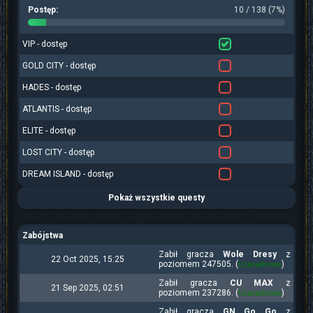
Postęp:
10 / 138 (7%)
VIP - dostęp
GOLD CITY - dostęp
HADES - dostęp
ATLANTIS - dostęp
ELITE - dostęp
LOST CITY - dostęp
DREAM ISLAND - dostęp
Pokaż wszystkie questy
Zabójstwa
Zabił gracza
Wole Dresy
z
22 Oct 2025, 15:25
poziomem 247505. (
)
Uzasadnione
Zabił gracza
CU MAX
z
21 Sep 2025, 02:51
poziomem 237286. (
)
Uzasadnione
Zabił gracza
GN Go Go
z