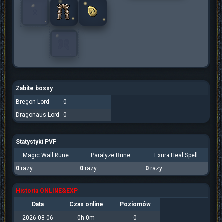
Zabite bossy
Bregon Lord
0
Dragonaus Lord
0
Statystyki PVP
Magic Wall Rune
Paralyze Rune
Exura Heal Spell
0
razy
0
razy
0
razy
Historia ONLINE&EXP
Data
Czas online
Poziomów
2026-08-06
0h 0m
0