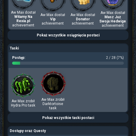
Aw Max dostał
Aw Max dostał
Aw Max dostał
Aw Max dostał
Witamy Na
Masz Juz
Vip
Donator
Rexia.pl
Swoja Hedwige
achievement
achievement
achievement
achievement
Pokaż wszystkie osiągnięcia postaci
Taski
Postęp:
2 / 28 (7%)
Aw Max zrobił
Aw Max zrobił
Darktortoise
Hydra Pro task
task
Pokaż wszystkie taski postaci
Dostępy oraz Questy