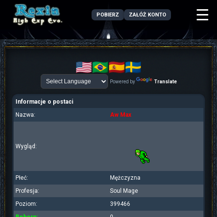
POBIERZ
ZAŁÓŻ KONTO
Powered by
Translate
Informacje o postaci
Nazwa:
Aw Max
Wygląd:
Płeć:
Mężczyzna
Profesja:
Soul Mage
Poziom:
399466