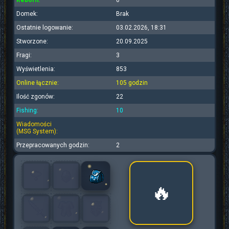
Reborn:
0
Domek:
Brak
Ostatnie logowanie:
03.02.2026, 18:31
Stworzone:
20.09.2025
Fragi:
3
Wyświetlenia:
853
Online łącznie:
105 godzin
Ilość zgonów:
22
Fishing:
10
Wiadomości
(MSG System):
Przepracowanych godzin:
2
🔥