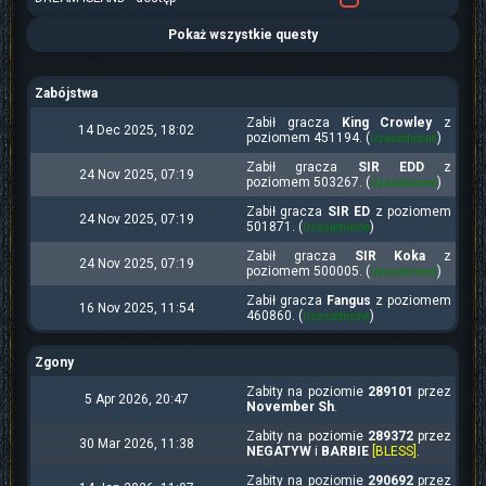
Pokaż wszystkie questy
Zabójstwa
Zabił gracza
King Crowley
z
14 Dec 2025, 18:02
poziomem 451194. (
)
Uzasadnione
Zabił gracza
SIR EDD
z
24 Nov 2025, 07:19
poziomem 503267. (
)
Uzasadnione
Zabił gracza
SIR ED
z poziomem
24 Nov 2025, 07:19
501871. (
)
Uzasadnione
Zabił gracza
SIR Koka
z
24 Nov 2025, 07:19
poziomem 500005. (
)
Uzasadnione
Zabił gracza
Fangus
z poziomem
16 Nov 2025, 11:54
460860. (
)
Uzasadnione
Zgony
Zabity na poziomie
289101
przez
5 Apr 2026, 20:47
November Sh
.
Zabity na poziomie
289372
przez
30 Mar 2026, 11:38
NEGATYW
i
BARBIE
[BLESS]
.
Zabity na poziomie
290692
przez