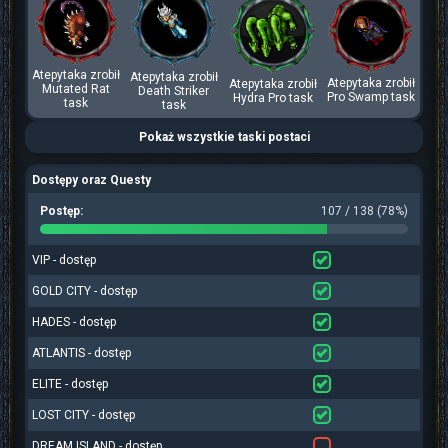
Atepytaka zrobił
Atepytaka zrobił
Atepytaka zrobił
Atepytaka zrobił
Mutated Rat
Death Striker
Pro Swamp task
Hydra Pro task
task
task
Pokaż wszystkie taski postaci
Dostępy oraz Questy
Postęp:
107 / 138 (78%)
VIP - dostęp
GOLD CITY - dostęp
HADES - dostęp
ATLANTIS - dostęp
ELITE - dostęp
LOST CITY - dostęp
DREAM ISLAND - dostęp