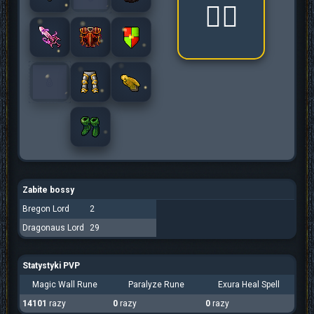
🧟‍♂️
Zabite bossy
Bregon Lord
2
Dragonaus Lord
29
Statystyki PVP
Magic Wall Rune
Paralyze Rune
Exura Heal Spell
14101
razy
0
razy
0
razy