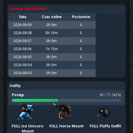
Historia ONLINE&EXP
Data
Czas online
Poziomów
2026-08-09
0h 0m
0
2026-08-08
0h 10m
0
2026-08-07
0h 0m
0
2026-08-06
1h 15m
0
2026-08-05
0h 0m
0
2026-08-04
0h 0m
0
2026-08-03
0h 0m
0
Outfity
Postęp:
30 / 71 (42%)
FULL Ice Unicorn
FULL Horse Mount
FULL Fluffy Outfit
Mount