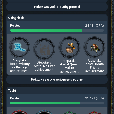
Pokaż wszystkie outfity postaci
Osiągnięcia
Postęp:
24 / 31 (77%)
Atepytaka
Atepytaka
Atepytaka
Atepytaka
dostał
Witamy
dostał
Death
dostał
Quest
dostał
No Lifer
Na Rexia.pl
Friend
Maker
achievement
achievement
achievement
achievement
Pokaż wszystkie osiągnięcia postaci
Taski
Postęp:
21 / 28 (75%)