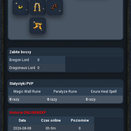
Zabite bossy
Bregon Lord
0
Dragonaus Lord
0
Statystyki PVP
Magic Wall Rune
Paralyze Rune
Exura Heal Spell
0
razy
0
razy
0
razy
Historia ONLINE&EXP
Data
Czas online
Poziomów
2026-08-08
0h 0m
0