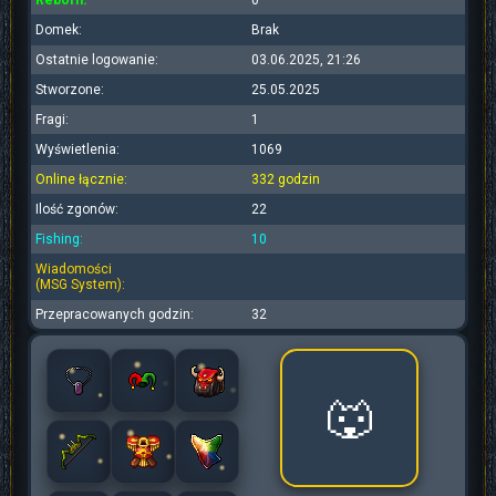
Reborn:
0
Domek:
Brak
Ostatnie logowanie:
03.06.2025, 21:26
Stworzone:
25.05.2025
Fragi:
1
Wyświetlenia:
1069
Online łącznie:
332 godzin
Ilość zgonów:
22
Fishing:
10
Wiadomości
(MSG System):
Przepracowanych godzin:
32
🐺