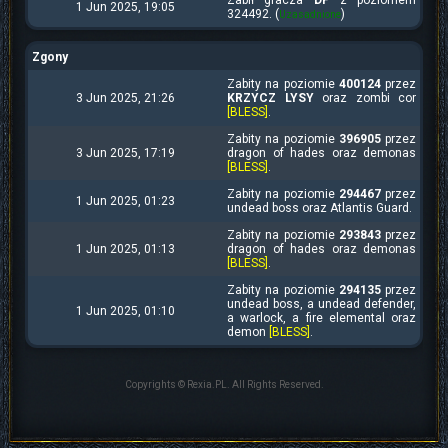
Zabił gracza
DP
z poziomem
1 Jun 2025, 19:05
324492. (
)
Uzasadnione
Zgony
Zabity na poziomie
400124
przez
3 Jun 2025, 21:26
KRZYCZ LYSY
oraz zombi cor
[BLESS]
.
Zabity na poziomie
396905
przez
3 Jun 2025, 17:19
dragon of hades oraz demonas
[BLESS]
.
Zabity na poziomie
294467
przez
1 Jun 2025, 01:23
undead boss oraz Atlantis Guard.
Zabity na poziomie
293843
przez
1 Jun 2025, 01:13
dragon of hades oraz demonas
[BLESS]
.
Zabity na poziomie
294135
przez
undead boss, a undead defender,
1 Jun 2025, 01:10
a warlock, a fire elemental oraz
demon
[BLESS]
.
Copyrights © Rexia.PL. All Rights Reserved.