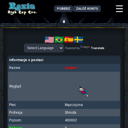
POBIERZ
ZAŁÓŻ KONTO
Powered by
Translate
Informacje o postaci
Nazwa:
Asgard
Wygląd:
Płeć:
Mężczyzna
Profesja:
Shinobi
Poziom:
400002