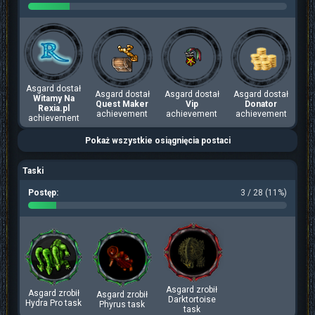
Asgard dostał
Asgard dostał
Asgard dostał
Asgard dostał
Witamy Na
Quest Maker
Vip
Donator
Rexia.pl
achievement
achievement
achievement
achievement
Pokaż wszystkie osiągnięcia postaci
Taski
Postęp:
3 / 28 (11%)
Asgard zrobił
Asgard zrobił
Asgard zrobił
Darktortoise
Hydra Pro task
Phyrus task
task