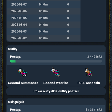
2026-08-07
0h 0m
0
2026-08-06
0h 0m
0
2026-08-05
0h 0m
0
2026-08-04
0h 0m
0
2026-08-03
0h 0m
0
2026-08-02
0h 0m
0
Outfity
Postęp:
3 / 49 (6%)
Second Summoner
Second Warrior
FULL Assassin
Pokaż wszystkie outfity postaci
Osiągnięcia
Postęp:
5 / 31 (16%)