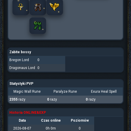
Zabite bossy
Bregon Lord
0
Dragonaus Lord
0
Statystyki PVP
Magic Wall Rune
Paralyze Rune
Exura Heal Spell
2355
razy
0
razy
0
razy
Historia ONLINE&EXP
Data
Czas online
Poziomów
2026-08-07
0h 0m
0