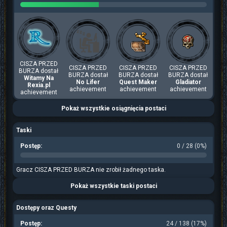
CISZA PRZED
CISZA PRZED
CISZA PRZED
CISZA PRZED
BURZA dostał
BURZA dostał
BURZA dostał
BURZA dostał
Witamy Na
No Lifer
Quest Maker
Gladiator
Rexia.pl
achievement
achievement
achievement
achievement
Pokaż wszystkie osiągnięcia postaci
Taski
Postęp:
0 / 28 (0%)
Gracz CISZA PRZED BURZA nie zrobił żadnego taska.
Pokaż wszystkie taski postaci
Dostępy oraz Questy
Postęp:
24 / 138 (17%)