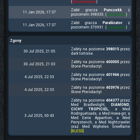
(
)
Nieuzasadnione
Zabił gracza
Punczekk
z
11 Jan 2026, 17:37
poziomem 398335. (
)
Uzasadnione
Zabił gracza
Paraliizator
z
11 Jan 2026, 17:37
poziomem 370931. (
)
Uzasadnione
Zgony
Zabity na poziomie
398015
przez
30 Jul 2025, 21:05
dark tortoise.
Zabity na poziomie
400005
przez
30 Jul 2025, 21:03
Stone Pterodactyl.
Zabity na poziomie
401966
przez
4 Jul 2025, 22:33
Stone Pterodactyl.
Zabity na poziomie
403976
przez
4 Jul 2025, 22:33
Stone Pterodactyl.
Zabity na poziomie
404377
przez
Med Bradleslight,
DIAMOND
,
CICHY TROPICIEL
, a Med
Rodriguetoads, a Med Howa-grr, a
3 Jul 2025, 00:43
Med Eerie Apparition, a Med
Perrystench, a Med Nightcrawler
oraz Med Wipheles Greeflame
[BLESS]
.