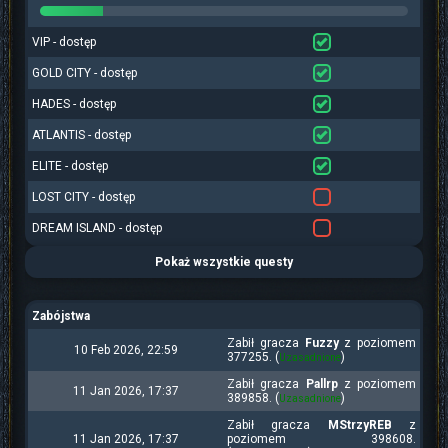
VIP - dostęp
GOLD CITY - dostęp
HADES - dostęp
ATLANTIS - dostęp
ELITE - dostęp
LOST CITY - dostęp
DREAM ISLAND - dostęp
Pokaż wszystkie questy
Zabójstwa
Zabił gracza
Fuzzy
z poziomem
10 Feb 2026, 22:59
377255. (
)
Uzasadnione
Zabił gracza
Pallrp
z poziomem
11 Jan 2026, 17:37
389858. (
)
Uzasadnione
Zabił gracza
MStrzyREB
z
11 Jan 2026, 17:37
poziomem 398608.