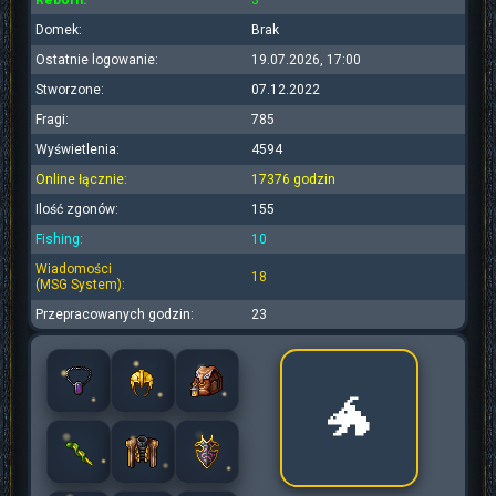
Reborn:
3
Domek:
Brak
Ostatnie logowanie:
19.07.2026, 17:00
Stworzone:
07.12.2022
Fragi:
785
Wyświetlenia:
4594
Online łącznie:
17376 godzin
Ilość zgonów:
155
Fishing:
10
Wiadomości
18
(MSG System):
Przepracowanych godzin:
23
🐲